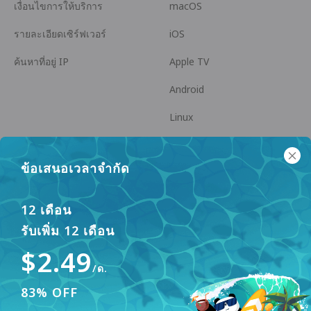
เงื่อนไขการให้บริการ
macOS
รายละเอียดเซิร์ฟเวอร์
iOS
ค้นหาที่อยู่ IP
Apple TV
Android
Linux
Android TV
ข้อเสนอเวลาจำกัด
ศูนย์ช่วยเหลือ
ความร่วมมือ
panda7x24@gmail.com
เป็นพันธมิตร
12 เดือน
รับเพิ่ม 12 เดือน
FAQ
$2.49
วิธีการชำระเงิน
/ด.
83% OFF