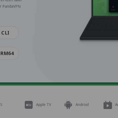
der PandaVPN
 CLI
ARM64
OS
Apple TV
Android
A