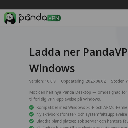
Ladda ner PandaVP
Windows
Version: 10.0.9
Uppdatering: 2026.08.02
Stöder:
W
Möt den helt nya Panda Desktop — omdesignad för 
tillförlitlig VPN-upplevelse på Windows.
Kompatibel med Windows x64- och ARM64-enhe
Ny skrivbordsfönster- och systemfältsupplevelse
Bläddra bland platser, sök servrar och hantera fav
Kill Switch hjälper till att skydda anslutningen om