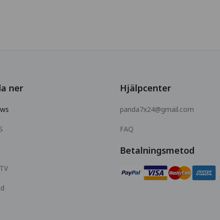
a ner
Hjälpcenter
ows
panda7x24@gmail.com
S
FAQ
Betalningsmetod
 TV
id