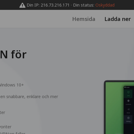
Din IP: 216.73.216.171 · Din status:
Oskyddad
Hemsida
Ladda ner
N för
indows 10+
en snabbare, enklare och mer
ter
oriter
 VPN:en faller