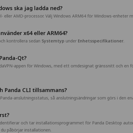
ndows ska jag ladda ned?
tel- eller AMD-processor. Välj Windows ARM64 för Windows-enheter 
använder x64 eller ARM64?
ch kontrollera sedan
Systemtyp
under
Enhetsspecifikationer
.
Panda-Qt?
daVPN-appen för Windows, med ett omdesignat gränssnitt och en för
h Panda CLI tillsammans?
anda-anslutningsstatus, så anslutningsändringar som görs i den ena
rst?
dentifierar och tar installationsprogrammet för Panda Desktop aut
du påbörjar installationen.