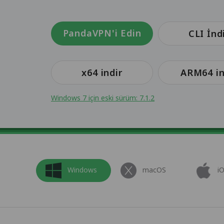
PandaVPN'i Edin
CLI İnd
x64 indir
ARM64 in
Windows 7 için eski sürüm: 7.1.2
Windows
macOS
i