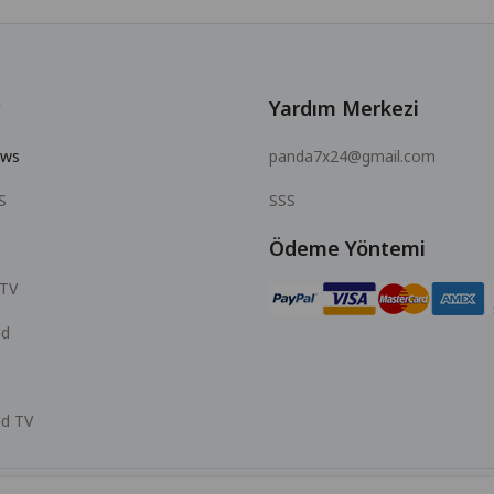
Yardım Merkezi
ows
panda7x24@gmail.com
S
SSS
Ödeme Yöntemi
 TV
id
id TV