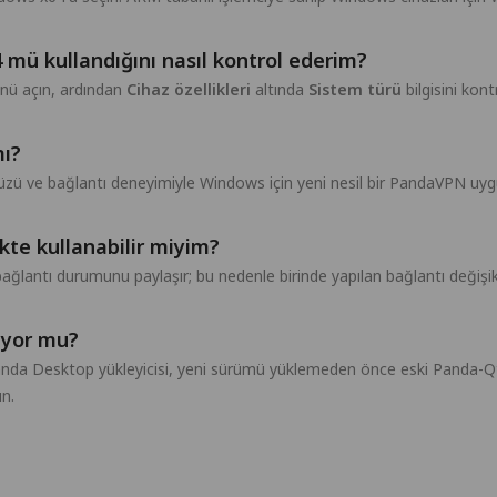
mü kullandığını nasıl kontrol ederim?
ü açın, ardından
Cihaz özellikleri
altında
Sistem türü
bilgisini kont
mı?
zü ve bağlantı deneyimiyle Windows için yeni nesil bir PandaVPN uygul
kte kullanabilir miyim?
antı durumunu paylaşır; bu nedenle birinde yapılan bağlantı değişiklik
iyor mu?
da Desktop yükleyicisi, yeni sürümü yüklemeden önce eski Panda-Qt uy
n.