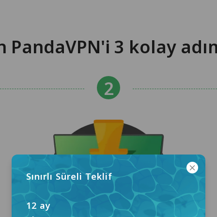
n PandaVPN'i 3 kolay adı
Sınırlı Süreli Teklif
12 ay