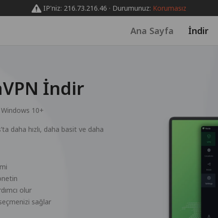
IP'niz: 216.73.216.46 · Durumunuz:
Korumasız
Ana Sayfa
İndir
VPN İndir
:
Windows 10+
a daha hızlı, daha basit ve daha
imi
önetin
dımcı olur
 seçmenizi sağlar