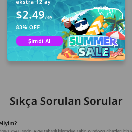
ekstra 12 ay
$2.49
/ay
83% OFF
İndir ve Yükle
Windows için PandaVPN'i indirmek ve
Şimdi Al
bilgisayarınıza yüklemek için "Ücretsiz İndir"e
tıklayın.
Sıkça Sorulan Sorular
eliyim?
indows x64'ü seçin. ARM tabanlı işlemciye sahip Windows cihazları içi