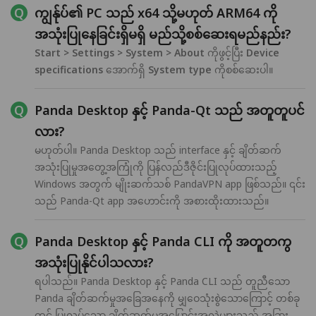
ကျွန်ုပ်၏ PC သည် x64 သို့မဟုတ် ARM64 ကို
အသုံးပြုနေခြင်းရှိမရှိ မည်သို့စစ်ဆေးရမည်နည်း?
Start > Settings > System > About
ကိုဖွင့်ပြီး
Device
specifications
အောက်ရှိ
System type
ကိုစစ်ဆေးပါ။
Panda Desktop နှင့် Panda-Qt သည် အတူတူပင်
လား?
မဟုတ်ပါ။ Panda Desktop သည် interface နှင့် ချိတ်ဆက်
အသုံးပြုမှုအတွေ့အကြုံကို ပြန်လည်ဒီဇိုင်းပြုလုပ်ထားသည့်
Windows အတွက် မျိုးဆက်သစ် PandaVPN app ဖြစ်သည်။ ၎င်း
သည် Panda-Qt app အဟောင်းကို အစားထိုးထားသည်။
Panda Desktop နှင့် Panda CLI ကို အတူတကွ
အသုံးပြုနိုင်ပါသလား?
ရပါသည်။ Panda Desktop နှင့် Panda CLI သည် တူညီသော
Panda ချိတ်ဆက်မှုအခြေအနေကို မျှဝေသုံးစွဲသောကြောင့် တစ်ခု
တွင် ပြုလုပ်သော ချိတ်ဆက်မှုအပြောင်းအလဲများသည် အခြား