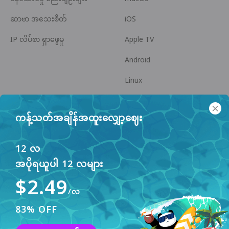
ဆာဗာ အသေးစိတ်
iOS
IP လိပ်စာ ရှာဖွေမှု
Apple TV
Android
Linux
Android TV
ကန့်သတ်အချိန်အထူးလျှော့ဈေး
အကူအညီ စင်တာ
ပူးပေါင်းဆောင်ရွက်မှု
panda7x24@gmail.com
မိတ်ဖက်ဖြစ်ပါ
12 လ
အပိုရယူပါ 12 လများ
ပြဿနာများ
$2.49
ငွေပေးချေမှု နည်းလမ်း
/လ
83% OFF
ဤဝဘ်ဆိုက်သည် အသုံးပြုသူ အတွေ့အကြုံ မြှင့်တင်ရန်
cookies များကို အသုံးပြုသည်။ ပိုမို သိရှိရန်