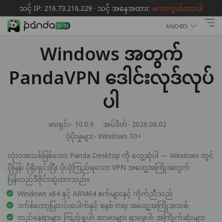
သင့် IP: 216.73.216.229 · သင့် အနေအထား:
မကာကွယ်ထားပါ
ဗမာစာ
Windows အတွက်
PandaVPN ဒေါင်းလုဒ်လုပ်
ပါ
ဗားရှင်း- 10.0.9
အပ်ဒိတ်- 2026.08.02
ပံ့ပိုးမှုများ-
Windows 10+
လုံးဝအသစ်ဖြစ်သော Panda Desktop ကို တွေ့ဆုံပါ — Windows တွင်
ပိုမြန်၊ ပိုရိုးရှင်းပြီး ပိုယုံကြည်ရသော VPN အတွေ့အကြုံအတွက်
ပြန်လည်ဒီဇိုင်းဆွဲထားသည်။
Windows x64 နှင့် ARM64 စက်များနှင့် ကိုက်ညီသည်
ဒက်စ်တော့ပြတင်းပေါက်နှင့် စနစ် tray အတွေ့အကြုံအသစ်
တည်နေရာများ ကြည့်ရှုပါ၊ ဆာဗာများ ရှာဖွေပါ၊ အကြိုက်ဆုံးများ