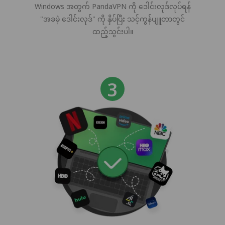
Windows အတွက် PandaVPN ကို ဒေါင်းလုဒ်လုပ်ရန်
"အခမဲ့ ဒေါင်းလုဒ်" ကို နှိပ်ပြီး သင့်ကွန်ပျူတာတွင်
ထည့်သွင်းပါ။