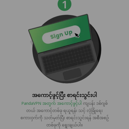
အကောင့်ဖွင့်ပြီး စာရင်းသွင်းပါ
PandaVPN အတွက် အကောင့်ဖွင့်ပါ
ကျပန်း ဒစ်ဂျစ်
တယ် အကောင့်တစ်ခု ရယူရန်၊ သင့် လုံခြုံရေး
စကားဝှက်ကို သတ်မှတ်ပြီး စာရင်းသွင်းရန် အစီအစဉ်
တစ်ခုကို ရွေးချယ်ပါ။