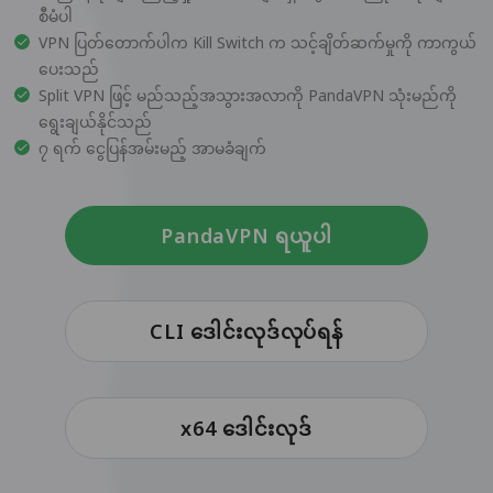
စီမံပါ
VPN ပြတ်တောက်ပါက Kill Switch က သင့်ချိတ်ဆက်မှုကို ကာကွယ်
ပေးသည်
Split VPN ဖြင့် မည်သည့်အသွားအလာကို PandaVPN သုံးမည်ကို
ရွေးချယ်နိုင်သည်
၇ ရက် ငွေပြန်အမ်းမည့် အာမခံချက်
PandaVPN ရယူပါ
CLI ဒေါင်းလုဒ်လုပ်ရန်
x64 ဒေါင်းလုဒ်