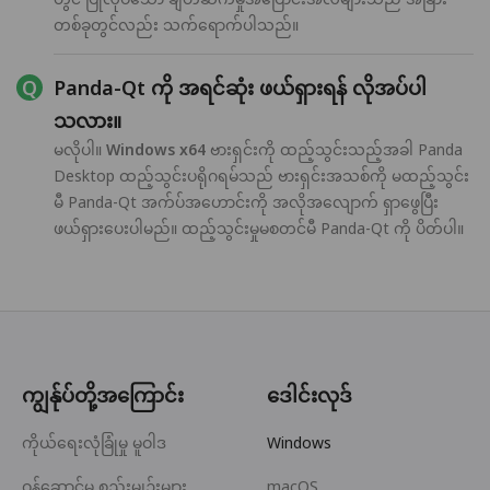
တစ်ခုတွင်လည်း သက်ရောက်ပါသည်။
Panda-Qt ကို အရင်ဆုံး ဖယ်ရှားရန် လိုအပ်ပါ
သလား။
မလိုပါ။
Windows x64
ဗားရှင်းကို ထည့်သွင်းသည့်အခါ Panda
Desktop ထည့်သွင်းပရိုဂရမ်သည် ဗားရှင်းအသစ်ကို မထည့်သွင်း
မီ Panda-Qt အက်ပ်အဟောင်းကို အလိုအလျောက် ရှာဖွေပြီး
ဖယ်ရှားပေးပါမည်။ ထည့်သွင်းမှုမစတင်မီ Panda-Qt ကို ပိတ်ပါ။
ကျွန်ုပ်တို့အကြောင်း
ဒေါင်းလုဒ်
ကိုယ်ရေးလုံခြုံမှု မူဝါဒ
Windows
ဝန်ဆောင်မှု စည်းမျဉ်းများ
macOS