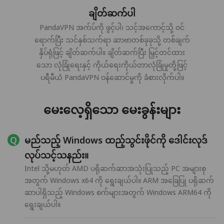
ချိတ်ဆက်ပါ
PandaVPN အက်ပ်ကို ဖွင့်ပါ၊ သင့်အကောင့်သို့ ဝင်
ရောက်ပြီး သင်နှစ်သက်ရာ ဆာဗာတစ်ခုခုသို့ တစ်ချက်
နှိပ်ရုံဖြင့် ချိတ်ဆက်ပါ။ ချိတ်ဆက်ပြီး မြှင့်တင်ထား
သော လုံခြုံရေးနှင့် ကိုယ်ရေးကိုယ်တာလုံခြုံမှုတို့ဖြင့်
ပရီမီယံ PandaVPN ဝန်ဆောင်မှုကို ခံစားလိုက်ပါ။
မေးလေ့ရှိသော မေးခွန်းများ
မည်သည့် Windows ထည့်သွင်းဖိုင်ကို ဒေါင်းလုဒ်
လုပ်သင့်သနည်း။
Intel သို့မဟုတ် AMD ပရိုဆက်ဆာအသုံးပြုသည့် PC အများစု
အတွက် Windows x64 ကို ရွေးချယ်ပါ။ ARM အခြေပြု ပရိုဆက်
ဆာပါရှိသည့် Windows စက်များအတွက် Windows ARM64 ကို
ရွေးချယ်ပါ။