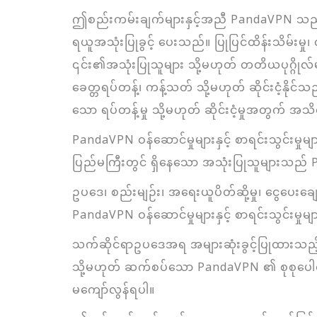
ဤစည်းကမ်းချက်များနှင့်အညီ PandaVPN သည် အကေ
ရယူအသုံးပြုခွင့် ပေးသည်။ ပြုပြင်ထိန်းသိမ်းမှု
၎င်း၏အသုံးပြုသူများ သို့မဟုတ် တတိယပုဂ္ဂိုလ
ခေတ္တရပ်တန့်၊ ကန့်သတ် သို့မဟုတ် ဆိုင်းငံ့န
သော ရပ်တန့်မှု သို့မဟုတ် ဆိုင်းငံ့မှုအတွက် 
PandaVPN ဝန်ဆောင်မှုများနှင့် စာရင်းသွင်းမှုမ
ပြည်မကြီးတွင် ရှိနေသော အသုံးပြုသူများသည် P
ဥပဒေ၊ စည်းမျဉ်း၊ အရေးယူပိတ်ဆို့မှု၊ ငွေပေးခ
PandaVPN ဝန်ဆောင်မှုများနှင့် စာရင်းသွင်းမှုမျာ
သက်ဆိုင်ရာဥပဒေအရ အများဆုံးခွင့်ပြုထားသည့်
သို့မဟုတ် ဆက်စပ်သော PandaVPN ၏ စုစုပေါင
မကျော်လွန်ရပါ။