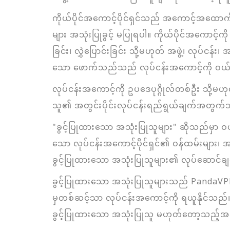
ကိုယ်ပိုင်အကောင့်ပိုင်ရှင်သည် အကောင့်အထော
များ အသုံးပြုခွင့် မပြုရပါ။ ကိုယ်ပိုင်အကောင့်ကို
ခြင်း၊ လွှဲပြောင်းခြင်း သို့မဟုတ် အဖွဲ့၊ လုပ်င
သော ဖောက်သည်သည် လုပ်ငန်းအကောင့်ကို ဝယ
လုပ်ငန်းအကောင့်ကို ဥပဒေပုဂ္ဂိုလ်တစ်ဦး သို့မဟ
သူ၏ အတွင်းပိုင်းလုပ်ငန်းရည်ရွယ်ချက်အတွက်သ
"ခွင့်ပြုထားသော အသုံးပြုသူများ" ဆိုသည်မှာ 
သော လုပ်ငန်းအကောင့်ပိုင်ရှင်၏ ဝန်ထမ်းများ၊ အရ
ခွင့်ပြုထားသော အသုံးပြုသူများ၏ လုပ်ဆောင်ချက
ခွင့်ပြုထားသော အသုံးပြုသူများသည် Pand
မှတစ်ဆင့်သာ လုပ်ငန်းအကောင့်ကို ရယူနိုင်သည်။ လ
ခွင့်ပြုထားသော အသုံးပြုသူ မဟုတ်တော့သည့်အခါ