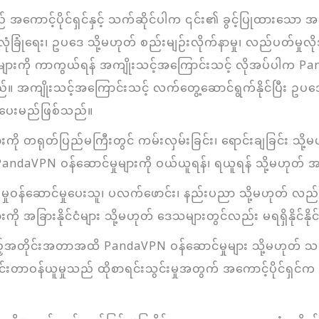
ာင့်ပိုင်ရှင်နှင့် သက်ဆိုင်ပါက ၎င်း၏ ခွင့်ပြုထားသော အသု
၊ လုံခြုံရေး၊ ဥပဒေ သို့မဟုတ် စည်းမျဉ်းလိုက်နာမှု၊ လည်ပတ်မှ
်များကို ကာကွယ်ရန် အကျိုးသင့်အကြောင်းသင့် လိုအပ်ပါက Pand
ိုင်သည်။ အကျိုးသင့်အကြောင်းသင့် လက်တွေ့ဆောင်ရွက်နိုင်ပြီ
အသိပေးမည်ဖြစ်သည်။
ျားကို တရုတ်ပြည်မကြီးတွင် ကမ်းလှမ်းခြင်း၊ ရောင်းချခြင်း သို့
andaVPN ဝန်ဆောင်မှုများကို ဝယ်ယူရန်၊ ရယူရန် သို့မဟုတ် အ
ျေမှုဝန်ဆောင်မှုပေးသူ၊ ပလက်ဖောင်း၊ နည်းပညာ သို့မဟုတ် လည်
းကို အခြားနိုင်ငံများ သို့မဟုတ် ဒေသများတွင်လည်း မရရှိနိုင်နိုင
အတိုင်းအတာအထိ PandaVPN ဝန်ဆောင်မှုများ သို့မဟုတ် သက်ဆ
်းတာဝန်ယူမှုသည် ထိုစာရင်းသွင်းမှုအတွက် အကောင့်ပိုင်ရ