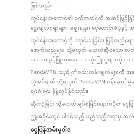
ဖြစ်သည်။
လုပ်ငန်းအကောင့်၏ စက်အဆင့်ကို အဆင့်မြှင့်ခြင်
ရွေးချယ်စရာများ၊ ဈေးနှုန်း၊ ငွေတောင်းခံပုံန
လုပ်ငန်းအကောင့်ကို ရောင်းချခြင်း၊ ပြန်လည်ရောင်းခ
ဖောက်သည်များ သို့မဟုတ် မသက်ဆိုင်သော တတိယပု
နေသော ခွင့်ပြုထားသော အသုံးပြုသူများကိုသာ ဝင
PandaVPN သည် ဤစည်းကမ်းချက်များကို အရေးပါစွာ
လိုအပ်ချက် သို့မဟုတ် PandaVPN ဝန်ဆောင်မှုများ
ရပ်စဲခြင်း ပြုလုပ်နိုင်သည်။
ဆိုင်းငံ့ခြင်း သို့မဟုတ် ရပ်စဲခြင်းနောက်ပိုင်း
ဤအပိုင်းတွင် ပါဝင်သည့် မည်သည့်အရာမှ သက်ဆိ
ငွေပြန်အမ်းမူဝါဒ