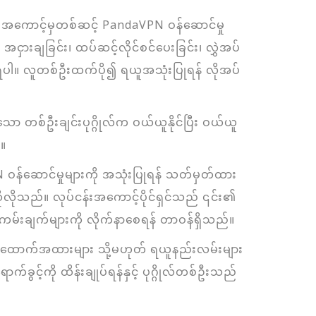
ု အကောင့်မှတစ်ဆင့် PandaVPN ဝန်ဆောင်မှု
၊ အငှားချခြင်း၊ ထပ်ဆင့်လိုင်စင်ပေးခြင်း၊ လွှဲအပ်
 မပြုရပါ။ လူတစ်ဦးထက်ပို၍ ရယူအသုံးပြုရန် လိုအပ်
ော တစ်ဦးချင်းပုဂ္ဂိုလ်က ဝယ်ယူနိုင်ပြီး ဝယ်ယူ
်။
 ဝန်ဆောင်မှုများကို အသုံးပြုရန် သတ်မှတ်ထား
ဆိုလိုသည်။ လုပ်ငန်းအကောင့်ပိုင်ရှင်သည် ၎င်း၏
းကမ်းချက်များကို လိုက်နာစေရန် တာဝန်ရှိသည်။
ောက်အထားများ သို့မဟုတ် ရယူနည်းလမ်းများ
ွင့်ကို ထိန်းချုပ်ရန်နှင့် ပုဂ္ဂိုလ်တစ်ဦးသည်