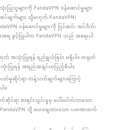
ံးပြုသူများကို PandaVPN ဝန်ဆောင်မှုများ
ုလိုအပ်ချက်များ သို့မဟုတ် PandaVPN၊
aVPN ဝန်ဆောင်မှုများကို ပြင်ဆင်၊ အပ်ဒိတ်၊
း ဥပဒေအရ ခွင့်ပြုပါက PandaVPN သည် အရေးပါ
မဟုတ် အသုံးပြုရန် ရည်ရွယ်ခြင်း မရှိပါ။ တရုတ်
သုံးပြုရန် အရည်အချင်းမပြည့်မီပါ။
ပတ်မှုဆိုင်ရာ ကန့်သတ်ချက်များကြောင့်
်ပါ။
ိုင်ရာ စာရင်းသွင်းမှုမှ ပေါ်ပေါက်လာသော
ှင်က PandaVPN သို့ ပေးချေထားသော ပမာဏထက်