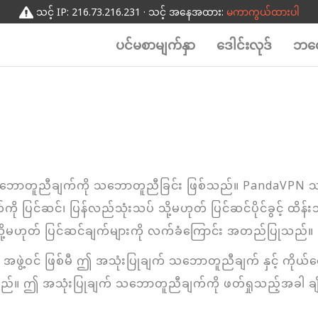
သင့် IP: 216.73.216.231 · သင့် အနေအထား:
မကာကွယ်ထားပါ
ပင်မစာမျက်နှာ
ဒေါင်းလုဒ်
ဘလေ
် သဘောတူညီချက်ကို သဘောတူညီခြင်း ဖြစ်သည်။ PandaVPN
ကို ပြင်ဆင်၊ ပြန်လည်သုံးသပ် သို့မဟုတ် ပြင်ဆင်ပိုင်ခွင့် 
 သို့မဟုတ် ပြင်ဆင်ချက်များကို လက်ခံကြောင်း အတည်ပြုသည်။
ဖွဲ့ဝင် ဖြစ်မီ ဤ အသုံးပြုချက် သဘောတူညီချက် နှင့် ကိုယ်
ခံရမည်။ ဤ အသုံးပြုချက် သဘောတူညီချက်ကို ဖတ်ရှုသည့်အ