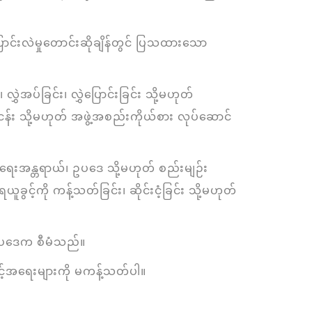
ြောင်းလဲမှုတောင်းဆိုချိန်တွင် ပြသထားသော
ွှဲအပ်ခြင်း၊ လွှဲပြောင်းခြင်း သို့မဟုတ်
်း သို့မဟုတ် အဖွဲ့အစည်းကိုယ်စား လုပ်ဆောင်
ံရေးအန္တရာယ်၊ ဥပဒေ သို့မဟုတ် စည်းမျဉ်း
င့်ကို ကန့်သတ်ခြင်း၊ ဆိုင်းငံ့ခြင်း သို့မဟုတ်
်ရာဥပဒေက စီမံသည်။
င့်အရေးများကို မကန့်သတ်ပါ။