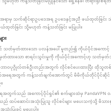
ုတ် ကန့်သတ်ခြင်းမပြုနိုင်သော ရှေ့နေခ၊ တရားရုံးစရိတ်၊ ကု
ရာမှ သက်ဆိုင်ရာဥပဒေအရ ဥပဒေနှင့်အညီ ဖယ်ထုတ်ခြင်း သို့
ု ဖယ်ထုတ်ခြင်း သို့မဟုတ် ကန့်သတ်ခြင်း မပြုပါ။
များ
်တွင် သတ်မှတ်ထားသော ပလန်အပေါ် မူတည်၍ ကိုယ်ပိုင်အကောင့်
်ထားသော စာရင်းသွင်းမှုကို ကိုယ်ပိုင်အကောင့်ဟု သတ်မှတ
ာ သဘာဝပုဂ္ဂိုလ်တစ်ဦးတည်းအတွက် လိုင်စင်ပေးထားပြီး ထိုသူတစ
အတွက် ကန့်သတ်ချက်အောက်တွင် မိမိကိုယ်တိုင်ပိုင်ဆိုင် သ
်။
အရေအတွက်သည် အကောင့်ပိုင်ရှင်၏ စက်များထဲမှ PandaVPN ဝန်ဆေ
်ဆောင်းအသုံးပြုသူ လိုင်စင်များ မပေးသကဲ့သို့ မိသားစုဝင်
သုံးပြုခွင့် မပေးပါ။