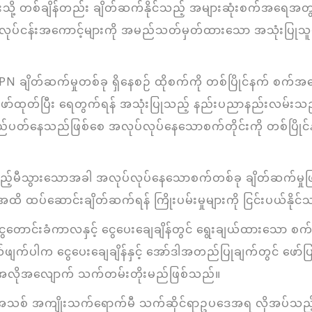
ားသို့ တစ်ချိန်တည်း ချိတ်ဆက်နိုင်သည့် အများဆုံးစက်အရေ
လုပ်ငန်းအကောင့်များကို အမည်သတ်မှတ်ထားသော အသုံးပြုသူမျ
N ချိတ်ဆက်မှုတစ်ခု ရှိနေစဉ် ထိုစက်ကို တစ်ပြိုင်နက် 
်ထုတ်ပြီး ရေတွက်ရန် အသုံးပြုသည့် နည်းပညာနည်းလမ်းသည် 
လည်ပတ်နေသည်ဖြစ်စေ အလုပ်လုပ်နေသောစက်တိုင်းကို တစ်ပြိ
့်မီသွားသောအခါ အလုပ်လုပ်နေသောစက်တစ်ခု ချိတ်ဆက်မှုဖြ
အထိ ထပ်ဆောင်းချိတ်ဆက်ရန် ကြိုးပမ်းမှုများကို ငြင်းပယ်နိုင
ေတောင်းခံကာလနှင့် ငွေပေးချေချိန်တွင် ရွေးချယ်ထားသော စက်
ပယ်ဖျက်ပါက ငွေပေးချေချိန်နှင့် အော်ဒါအတည်ပြုချက်တွင် ဖော
 အလိုအလျောက် သက်တမ်းတိုးမည်ဖြစ်သည်။
ှုန်းအသစ် အကျိုးသက်ရောက်မီ သက်ဆိုင်ရာဥပဒေအရ လိုအပ်သ