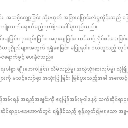
း၊ အဆင့်လျှော့ခြင်း သို့မဟုတ် အခြားပြောင်းလဲမှုတိုင်းသည် ပ
ှင့် အကျိုးသက်ရောက်မည့်ရက်စွဲအပေါ် မူတည်သည်။
ျခြင်း၊ ငှားရမ်းခြင်း၊ အငှားချခြင်း၊ ထပ်ဆင့်လိုင်စင်ပေးခြင်း၊ လ
ဂ္ဂိုလ်များအတွက် ရရှိစေခြင်း မပြုရပါ။ ဝယ်ယူသည့် လုပ်ငန
်ရောက်ခွင့် ပေးနိုင်သည်။
 ချိုးဖောက်ခြင်း၊ လိမ်လည်မှု၊ အလွဲသုံးစားလုပ်မှု၊ လုံခြု
ကို မသင့်လျော်စွာ အသုံးပြုခြင်း ဖြစ်ပွားသည့်အခါ အကောင့်ရယူခွ
 ငွေပြန်အမ်းရန် အရည်အချင်းကို ငွေပြန်အမ်းမူဝါဒနှင့် သက်ဆိုင
ုင်ရာဥပဒေအောက်တွင် ရရှိနိုင်သည့် စွန့်လွှတ်၍မရသော အခွ