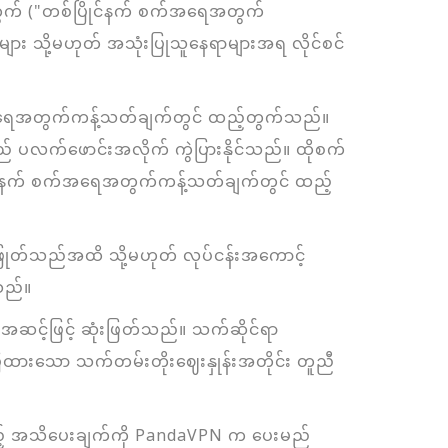
အတွက် ("တစ်ပြိုင်နက် စက်အရေအတွက်
ား သို့မဟုတ် အသုံးပြုသူနေရာများအရ လိုင်စင်
စက်အရေအတွက်ကန့်သတ်ချက်တွင် ထည့်တွက်သည်။
ပလက်ဖောင်းအလိုက် ကွဲပြားနိုင်သည်။ ထိုစက်
ုင်နက် စက်အရေအတွက်ကန့်သတ်ချက်တွင် ထည့်
ုတ်သည်အထိ သို့မဟုတ် လုပ်ငန်းအကောင့်
်သည်။
အဆင့်ဖြင့် ဆုံးဖြတ်သည်။ သက်ဆိုင်ရာ
်ပြထားသော သက်တမ်းတိုးဈေးနှုန်းအတိုင်း တူညီ
ည့် အသိပေးချက်ကို PandaVPN က ပေးမည်