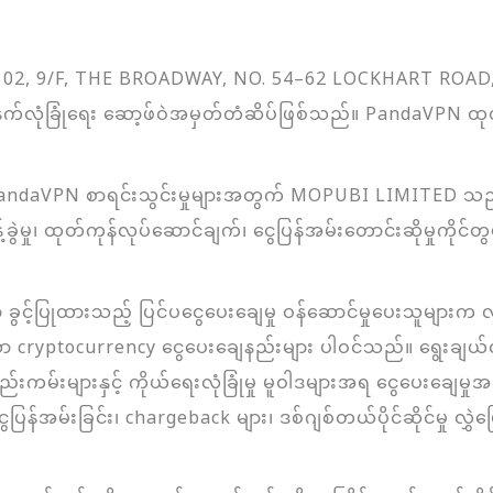
02, 9/F, THE BROADWAY, NO. 54–62 LOCKHART ROA
တာနက်လုံခြုံရေး ဆော့ဖ်ဝဲအမှတ်တံဆိပ်ဖြစ်သည်။ PandaVPN ထု
andaVPN စာရင်းသွင်းမှုများအတွက် MOPUBI LIMITED သည် P
ခွဲမှု၊ ထုတ်ကုန်လုပ်ဆောင်ချက်၊ ငွေပြန်အမ်းတောင်းဆိုမှုကိုင်တွယ်ခြ
ာ ခွင့်ပြုထားသည့် ပြင်ပငွေပေးချေမှု ဝန်ဆောင်မှုပေးသူများက လုပ
ားသော cryptocurrency ငွေပေးချေနည်းများ ပါဝင်သည်။ ရွေး
ည်းကမ်းများနှင့် ကိုယ်ရေးလုံခြုံမှု မူဝါဒများအရ ငွေပေးချေမှ
အမ်းခြင်း၊ chargeback များ၊ ဒစ်ဂျစ်တယ်ပိုင်ဆိုင်မှု လွှဲပြောင