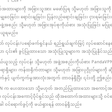
က်အထားများကို အခြားသူအား မဖော်ပြရ သို့မဟုတ် အခြားသူကိ
 မျှဝေခြင်း၊ ရောင်းချခြင်း၊ ပြန်လည်ရောင်းချခြင်း၊ ငှားရမ်းခြင်း
န်း၊ အဖွဲ့အစည်း သို့မဟုတ် အခြားအုပ်စုကိုယ်စား အသုံးပြုခြင်း
်ယူရမည်။
ုတ် လုပ်ငန်း/ပရော်ဖက်ရှင်နယ် ရည်ရွယ်ချက်ဖြင့် လုပ်ဆောင်နေသ
ာ ၎င်း၏ ခွင့်ပြုထားသော အသုံးပြုသူများက အသုံးပြုနိုင်သည
ဝယ်ယူသည့် လုပ်ငန်း သို့မဟုတ် အဖွဲ့အစည်းကိုယ်စား PandaVPN
ာရှိများ၊ ကန်ထရိုက်တာများ သို့မဟုတ် အခြားပုဂ္ဂိုလ်များကို 
်နှင့် ပျက်ကွက်မှုအားလုံးအတွက် တာဝန်ရှိပြီး ၎င်းတို့ ဤစည်
aVPN က ပေးထားသော သို့မဟုတ် အတည်ပြုထားသော အကောင့်အထ
ုပ်ငန်းအကောင့်ပိုင်ရှင်သည် ထိုအထောက်အထားများသို့ ဝင်ရောက်ခ
 ဝင်ရောက်ခွင့်ကို ဖယ်ရှားရန် တာဝန်ရှိသည်။