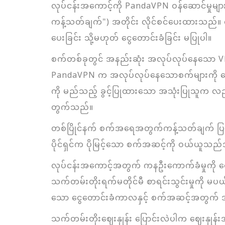
လုပ်ငန်းအကောင့်ကို PandaVPN ဝန်ဆောင်မှုမျ
ကန့်သတ်ချက်") အတိုင်း လိုင်စင်ပေးထားသည်။ 
ပေးခြင်း သို့မဟုတ် ငွေတောင်းခံခြင်း မပြုပါ။
စက်တစ်ခုတွင် အနည်းဆုံး အလုပ်လုပ်နေသော VP
PandaVPN က အလုပ်လုပ်နေသောစက်များကို ဖော
ကို မည်သည့် ခွင့်ပြုထားသော အသုံးပြုသူက 
တွက်သည်။
တစ်ပြိုင်နက် စက်အရေအတွက်ကန့်သတ်ချက် ပြည
ပိုင်ရှင်က ပိုမြင့်သော စက်အဆင့်ကို ဝယ်ယူသည်
လုပ်ငန်းအကောင့်အတွက် ကနဦးကောက်ခံမှုကို ငွ
သက်တမ်းတိုးရက်မတိုင်မီ စာရင်းသွင်းမှုကို မ
သော ငွေတောင်းခံကာလနှင့် စက်အဆင့်အတွက်
သက်တမ်းတိုးဈေးနှုန်း ပြောင်းလဲပါက ဈေးန