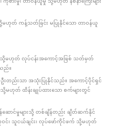
စားမှု၊ တာဝန်ယူမှု သို့မဟုတ် နစ်နာကြေးများ
မဟုတ် ကန့်သတ်ခြင်း မပြုနိုင်သော တာဝန်ယူ
 သို့မဟုတ် လုပ်ငန်းအကောင့်အဖြစ် သတ်မှတ်
်သည်။
်ဦးတည်းသာ အသုံးပြုနိုင်သည်။ အကောင့်ပိုင်ရှင်
ို့မဟုတ် ထိန်းချုပ်ထားသော စက်များတွင်
ာင်မှုများသို့ တစ်ချိန်တည်း ချိတ်ဆက်နိုင်
၊ သူငယ်ချင်း၊ လုပ်ဖော်ကိုင်ဖက် သို့မဟုတ်