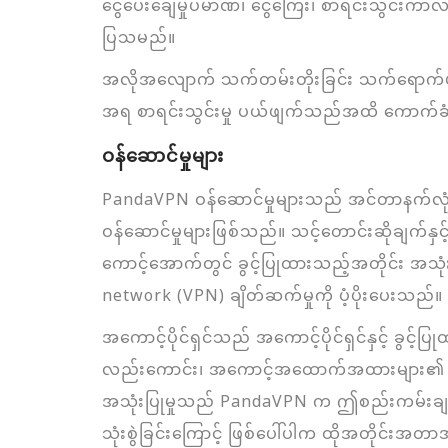
ငွေပေးချေမှုပမာဏ၊ ငွေကြေး၊ စာရင်းသွင်းကာလ၊ 
ပြသမည်။
အလိုအလျောက် သက်တမ်းတိုးခြင်း သက်ရောက်ပါ
အရ စာရင်းသွင်းမှု ပယ်ဖျက်သည်အထိ ကောက်ခ
ဝန်ဆောင်မှုများ
PandaVPN ဝန်ဆောင်မှုများသည် အင်တာနက်လုံခြု
ဝန်ဆောင်မှုများဖြစ်သည်။ သင့်တောင်းဆိုချက်
ကောင့်အောက်တွင် ခွင့်ပြုထားသည့်အတိုင်း အသုံးပ
network (VPN) ချိတ်ဆက်မှုကို ပံ့ပိုးပေးသည်။
အကောင့်ပိုင်ရှင်သည် အကောင့်ပိုင်ရှင်နှင့် ခွ
လည်းကောင်း၊ အကောင့်အထောက်အထားများ၏ လျှို့ဝှက
အသုံးပြုမှုသည် PandaVPN က ဤစည်းကမ်းချက်မျ
သုံးစွဲခြင်းကြောင့် ဖြစ်ပေါ်ပါက ထိုအတိုင်းအတ