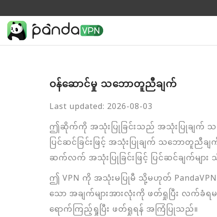
ဝန်ဆောင်မှု သဘောတူညီချက်
Last updated: 2026-08-03
ဤဆိုက်ကို အသုံးပြုခြင်းသည် အသုံးပြုချက
ပြင်ဆင်ခြင်းဖြင့် အသုံးပြုချက် သဘောတူညီချက်
ဆက်လက် အသုံးပြုခြင်းဖြင့် ပြင်ဆင်ချက်များ
ဤ VPN ကို အသုံးမပြုမီ သို့မဟုတ် PandaVPN အ
သော အချက်များအားလုံးကို ဖတ်ရှုပြီး လက်
ရောက်ကြည့်ရှုပြီး ဖတ်ရှုရန် အကြံပြုသည်။