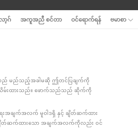
ာ့ဂ်
အကူအညီ စင်တာ
ဝင်ရောက်ရန်
ဗမာစာ
 သည် မည်သည့်အခါမဆို ဤတင်ပြချက်ကို
ထိန်းသိမ်းထားသည်။ ဖောက်သည်သည် ဆိုက်ကို
ရေးအချက်အလက် မူဝါဒရှိ နှင့် ချိတ်ဆက်ထား
ခါ ချိတ်ဆက်ထားသော အချက်အလက်ကိုလည်း ဝင်