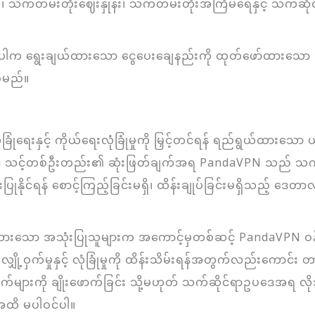
သက်တမ်းတိုးဈေးနှုန်း၊ သက်တမ်းတိုးအကြိမ်ရေနှင့် သက်ဆိုင်သ
က ရွေးချယ်ထားသော ငွေပေးချေနည်းကို ထုတ်ဖော်ထားသော သက်
ံမည်။
ံရေးနှင့် ကိုယ်ရေးလုံခြုံမှုကို မြှင့်တင်ရန် ရည်ရွယ်ထား
နှင့် သင့်တစ်ဦးတည်း၏ ဆုံးဖြတ်ချက်အရ PandaVPN သည် သက်ဆို
ြုနိုင်ရန် စောင့်ကြည့်ခြင်းမရှိ၊ ထိန်းချုပ်ခြင်းမရှိသည့် ဒေတ
င့်ပြုထားသော အသုံးပြုသူများက အကောင့်မှတစ်ဆင့် PandaVPN ဝန
်မှုနှင့် လုံခြုံမှုကို ထိန်းသိမ်းရန်အတွက်လည်းကောင်း တာဝ
ားကို ချိုးဖောက်ခြင်း သို့မဟုတ် သက်ဆိုင်ရာဥပဒေအရ လိုအ
ာအထိ မပါဝင်ပါ။