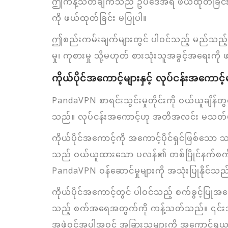
ဤကန့်သတ်ချက်သည် ဥပဒေအရ ဖယ်ထုတ်ခြင်း သို့မဟ
ကို ဖယ်ထုတ်ခြင်း မပြုပါ။
ဤစည်းကမ်းချက်များတွင် ပါဝင်သည့် မည်သည့်အ
မှု၊ ကုစားမှု သို့မဟုတ် စားသုံးသူအခွင့်အရေးကိ
ကိုယ်ပိုင်အကောင့်များနှင့် လုပ်ငန်းအကောင့်
PandaVPN စာရင်းသွင်းမှုတိုင်းကို ဝယ်ယူချိန
သည်။ လုပ်ငန်းအကောင့်ဟု အတိအလင်း မသတ်မှတ
ကိုယ်ပိုင်အကောင့်ကို အကောင့်ပိုင်ရှင်ဖြစ်သေ
သည် ဝယ်ယူထားသော ပလန်၏ တစ်ပြိုင်နက်စက်အရေ
PandaVPN ဝန်ဆောင်မှုများကို အသုံးပြုနိုင်သည
ကိုယ်ပိုင်အကောင့်တွင် ပါဝင်သည့် စက်ခွင့်ပြု
သည့် စက်အရေအတွက်ကို ကန့်သတ်သည်။ ၎င်းသည် ထပ
အဖွဲ့ဝင်အပါအဝင် အခြားသူများကို အကောင့်ရယူအ