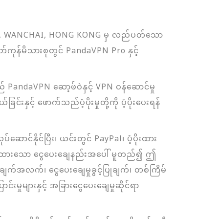
D, WANCHAI, HONG KONG မှ လည်ပတ်သော
တ်ကုန်မိသားစုတွင် PandaVPN Pro နှင့်
andaVPN ဆော့ဖ်ဝဲနှင့် VPN ဝန်ဆောင်မှု
င်းနှင့် ဖောက်သည်ပံ့ပိုးမှုတို့ကို ပံ့ပိုးပေးရန်
်ဆောင်နိုင်ပြီး၊ ယင်းတွင် PayPal၊ ပံ့ပိုးထား
ချယ်ထားသော ငွေပေးချေနည်းအပေါ် မူတည်၍ ဤ
ုအချက်အလက်၊ ငွေပေးချေမှုခွင့်ပြုချက်၊ တစ်ကြိမ်
်းမှုများနှင့် အခြားငွေပေးချေမှုဆိုင်ရာ