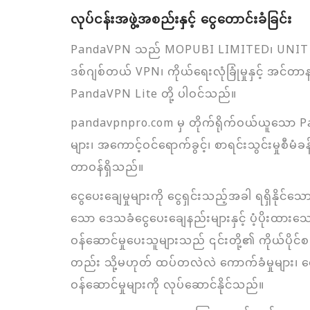
လုပ်ငန်းအဖွဲ့အစည်းနှင့် ငွေတောင်းခံခြင်း
PandaVPN သည် MOPUBI LIMITED၊ UNIT 
ဒစ်ဂျစ်တယ် VPN၊ ကိုယ်ရေးလုံခြုံမှုနှင့် အင်
PandaVPN Lite တို့ ပါဝင်သည်။
pandavpnpro.com မှ တိုက်ရိုက်ဝယ်ယူသော P
များ၊ အကောင့်ဝင်ရောက်ခွင့်၊ စာရင်းသွင်းမှုစီမံခန့်
တာဝန်ရှိသည်။
ငွေပေးချေမှုများကို ငွေရှင်းသည့်အခါ ရရှိနိုင်သေ
သော ဒေသခံငွေပေးချေနည်းများနှင့် ပံ့ပိုးထ
ဝန်ဆောင်မှုပေးသူများသည် ၎င်းတို့၏ ကိုယ်ပိုင်စ
တည်း သို့မဟုတ် ထပ်တလဲလဲ ကောက်ခံမှုများ၊ ငွေပြန်
ဝန်ဆောင်မှုများကို လုပ်ဆောင်နိုင်သည်။