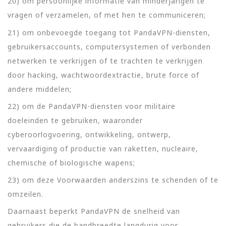
20) om persoonlijke informatie van minderjarigen te
vragen of verzamelen, of met hen te communiceren;
21) om onbevoegde toegang tot PandaVPN-diensten,
gebruikersaccounts, computersystemen of verbonden
netwerken te verkrijgen of te trachten te verkrijgen
door hacking, wachtwoordextractie, brute force of
andere middelen;
22) om de PandaVPN-diensten voor militaire
doeleinden te gebruiken, waaronder
cyberoorlogvoering, ontwikkeling, ontwerp,
vervaardiging of productie van raketten, nucleaire,
chemische of biologische wapens;
23) om deze Voorwaarden anderszins te schenden of te
omzeilen.
Daarnaast beperkt PandaVPN de snelheid van
gebruikers die de bandbreedte langdurig voor