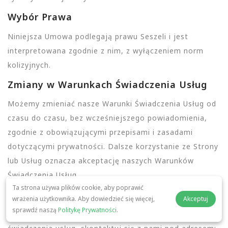
Wybór Prawa
Niniejsza Umowa podlegają prawu Seszeli i jest
interpretowana zgodnie z nim, z wyłączeniem norm
kolizyjnych.
Zmiany w Warunkach Świadczenia Usług
Możemy zmieniać nasze Warunki Świadczenia Usług od
czasu do czasu, bez wcześniejszego powiadomienia,
zgodnie z obowiązującymi przepisami i zasadami
dotyczącymi prywatności. Dalsze korzystanie ze Strony
lub Usług oznacza akceptację naszych Warunków
Świadczenia Usług.
Ta strona używa plików cookie, aby poprawić
Jak się z nami skontaktować
wrażenia użytkownika. Aby dowiedzieć się więcej,
Akceptuj
sprawdź naszą
Politykę Prywatności
.
Jeśli masz pytania dotyczące niniejszych Warunków