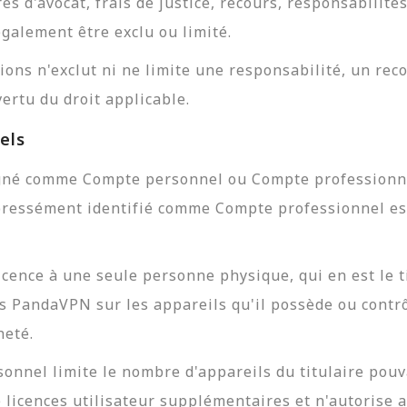
res d'avocat, frais de justice, recours, responsabili
galement être exclu ou limité.
ions n'exclut ni ne limite une responsabilité, un re
ertu du droit applicable.
els
é comme Compte personnel ou Compte professionnel
xpressément identifié comme Compte professionnel 
ence à une seule personne physique, qui en est le tit
ices PandaVPN sur les appareils qu'il possède ou cont
heté.
rsonnel limite le nombre d'appareils du titulaire po
e licences utilisateur supplémentaires et n'autorise