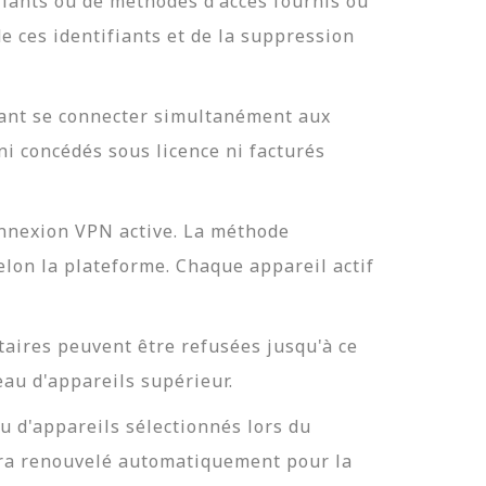
iants ou de méthodes d'accès fournis ou
 ces identifiants et de la suppression
vant se connecter simultanément aux
i concédés sous licence ni facturés
onnexion VPN active. La méthode
elon la plateforme. Chaque appareil actif
taires peuvent être refusées jusqu'à ce
eau d'appareils supérieur.
u d'appareils sélectionnés lors du
era renouvelé automatiquement pour la