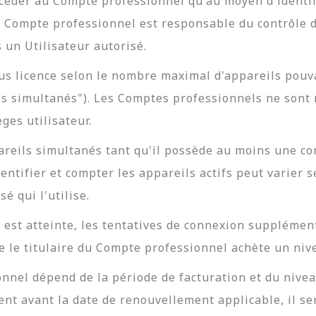
ccéder au Compte professionnel qu'au moyen d'identif
 Compte professionnel est responsable du contrôle de
 un Utilisateur autorisé.
us licence selon le nombre maximal d'appareils pou
s simultanés"). Les Comptes professionnels ne sont n
ges utilisateur.
areils simultanés tant qu'il possède au moins une c
ntifier et compter les appareils actifs peut varier s
é qui l'utilise.
 est atteinte, les tentatives de connexion supplémen
e le titulaire du Compte professionnel achète un niv
nnel dépend de la période de facturation et du nivea
nt avant la date de renouvellement applicable, il s