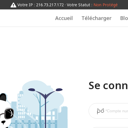
Votre IP : 216.73.217.172 · Votre Statut :
Non Protégé
Accueil
Télécharger
Bl
Se conn