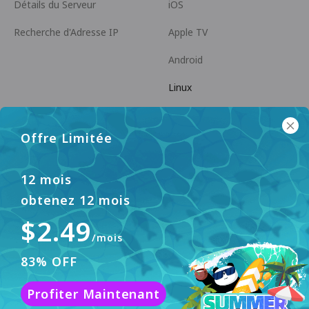
Détails du Serveur
iOS
Recherche d'Adresse IP
Apple TV
Android
Linux
Android TV
Offre Limitée
Centre d'Aide
Coopération
panda7x24@gmail.com
Devenir Affilié
12 mois
obtenez 12 mois
FAQ
$2.49
Méthode de Paiement
/mois
83% OFF
Ce site web utilise des cookies pour améliorer
Profiter Maintenant
l'expérience utilisateur. Pour en savoir plus, veuillez
Accepter