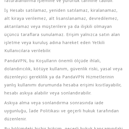
faturalandırma işlemine ve yürürlük tarihine tabidir.
İş Hesabı satılamaz, yeniden satılamaz, kiralanamaz,
alt kiraya verilemez, alt lisanslanamaz, devredilemez,
aktarılamaz veya müşterilere ya da ilişkili olmayan
üçüncü taraflara sunulamaz. Erişim yalnızca satın alan
işletme veya kuruluş adına hareket eden Yetkili
Kullanıcılara verilebilir.
PandaVPN, bu Koşulların önemli ölçüde ihlali,
dolandırıcılık, kötüye kullanım, güvenlik riski, yasal veya
düzenleyici gereklilik ya da PandaVPN Hizmetlerinin
yanlış kullanımı durumunda hesaba erişimi kısıtlayabilir,
hesabı askıya alabilir veya sonlandırabilir.
Askıya alma veya sonlandırma sonrasında iade
uygunluğu, İade Politikası ve geçerli hukuk tarafından
düzenlenir.
Bu bölümdeki hiçbir hüküm, geçerli hukuk kapsamındaki