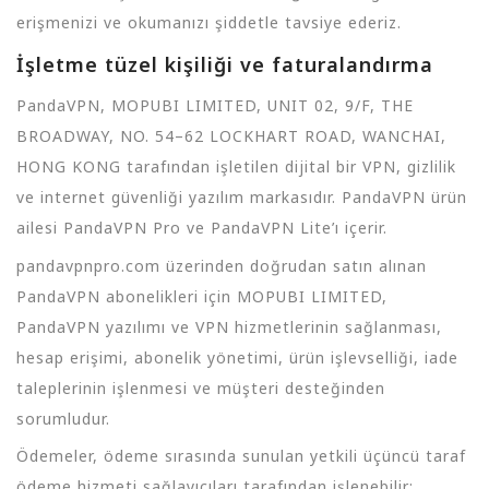
erişmenizi ve okumanızı şiddetle tavsiye ederiz.
İşletme tüzel kişiliği ve faturalandırma
PandaVPN, MOPUBI LIMITED, UNIT 02, 9/F, THE
BROADWAY, NO. 54–62 LOCKHART ROAD, WANCHAI,
HONG KONG tarafından işletilen dijital bir VPN, gizlilik
ve internet güvenliği yazılım markasıdır. PandaVPN ürün
ailesi PandaVPN Pro ve PandaVPN Lite’ı içerir.
pandavpnpro.com üzerinden doğrudan satın alınan
PandaVPN abonelikleri için MOPUBI LIMITED,
PandaVPN yazılımı ve VPN hizmetlerinin sağlanması,
hesap erişimi, abonelik yönetimi, ürün işlevselliği, iade
taleplerinin işlenmesi ve müşteri desteğinden
sorumludur.
Ödemeler, ödeme sırasında sunulan yetkili üçüncü taraf
ödeme hizmeti sağlayıcıları tarafından işlenebilir;