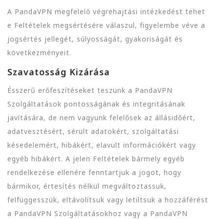
A PandaVPN megfelelő végrehajtási intézkedést tehet
e Feltételek megsértésére válaszul, figyelembe véve a
jogsértés jellegét, súlyosságát, gyakoriságát és
következményeit.
Szavatosság Kizárása
Ésszerű erőfeszítéseket teszünk a PandaVPN
Szolgáltatások pontosságának és integritásának
javítására, de nem vagyunk felelősek az állásidőért,
adatvesztésért, sérült adatokért, szolgáltatási
késedelemért, hibákért, elavult információkért vagy
egyéb hibákért. A jelen Feltételek bármely egyéb
rendelkezése ellenére fenntartjuk a jogot, hogy
bármikor, értesítés nélkül megváltoztassuk,
felfüggesszük, eltávolítsuk vagy letiltsuk a hozzáférést
a PandaVPN Szolgáltatásokhoz vagy a PandaVPN