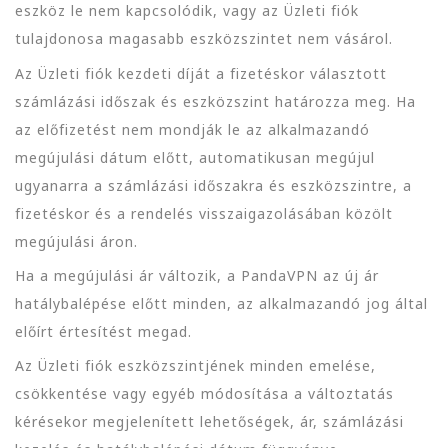
eszköz le nem kapcsolódik, vagy az Üzleti fiók
tulajdonosa magasabb eszközszintet nem vásárol.
Az Üzleti fiók kezdeti díját a fizetéskor választott
számlázási időszak és eszközszint határozza meg. Ha
az előfizetést nem mondják le az alkalmazandó
megújulási dátum előtt, automatikusan megújul
ugyanarra a számlázási időszakra és eszközszintre, a
fizetéskor és a rendelés visszaigazolásában közölt
megújulási áron.
Ha a megújulási ár változik, a PandaVPN az új ár
hatálybalépése előtt minden, az alkalmazandó jog által
előírt értesítést megad.
Az Üzleti fiók eszközszintjének minden emelése,
csökkentése vagy egyéb módosítása a változtatás
kérésekor megjelenített lehetőségek, ár, számlázási