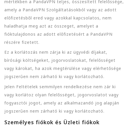
mértékben a PandaVPN teljes, összesített felelőssége,
amely a PandaVPN Szolgáltatásokból vagy az adott
előfizetésből ered vagy azokkal kapcsolatos, nem
haladhatja meg azt az összeget, amelyet a
fióktulajdonos az adott előfizetésért a PandaVPN
részére fizetett.
Ez a korlátozás nem zárja ki az ügyvédi díjakat,
bírósági költségeket, jogorvoslatokat, felelősséget
vagy károkat, ha azok megtérülése vagy elérhetősége
jogszerűen nem zárható ki vagy korlátozható.
Jelen Feltételek semmilyen rendelkezése nem zár ki
vagy korlátoz olyan felelősséget, jogorvoslatot vagy
fogyasztói jogot, amely az alkalmazandó jog alapján
jogszerűen nem zárható ki vagy korlátozható.
Személyes fiókok és Üzleti fiókok