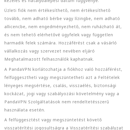
kezelés és hatálybalépési dátum függvénye.
Üzleti fiók nem értékesíthető, nem értékesíthető
tovább, nem adható bérbe vagy lízingbe, nem adható
allicencbe, nem engedményezhető, nem ruházható át,
és nem tehető elérhetővé ügyfelek vagy független
harmadik felek számára. Hozzáférést csak a vásárló
vállalkozás vagy szervezet nevében eljáró
Meghatalmazott felhasználók kaphatnak.
A PandaVPN korlátozhatja a fiókhoz való hozzáférést,
felfüggesztheti vagy megszüntetheti azt a Feltételek
lényeges megsértése, csalás, visszaélés, biztonsági
kockázat, jogi vagy szabályozási követelmény vagy a
PandaVPN Szolgáltatások nem rendeltetésszerű
használata esetén.
A felfüggesztést vagy megszüntetést követő
visszatérítési jogosultságra a Visszatérítési szabályzat