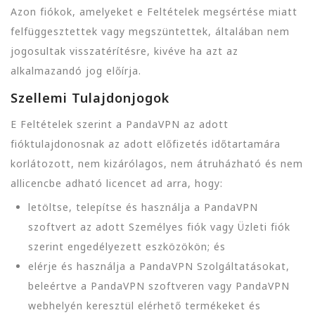
Azon fiókok, amelyeket e Feltételek megsértése miatt
felfüggesztettek vagy megszüntettek, általában nem
jogosultak visszatérítésre, kivéve ha azt az
alkalmazandó jog előírja.
Szellemi Tulajdonjogok
E Feltételek szerint a PandaVPN az adott
fióktulajdonosnak az adott előfizetés időtartamára
korlátozott, nem kizárólagos, nem átruházható és nem
allicencbe adható licencet ad arra, hogy:
letöltse, telepítse és használja a PandaVPN
szoftvert az adott Személyes fiók vagy Üzleti fiók
szerint engedélyezett eszközökön; és
elérje és használja a PandaVPN Szolgáltatásokat,
beleértve a PandaVPN szoftveren vagy PandaVPN
webhelyén keresztül elérhető termékeket és