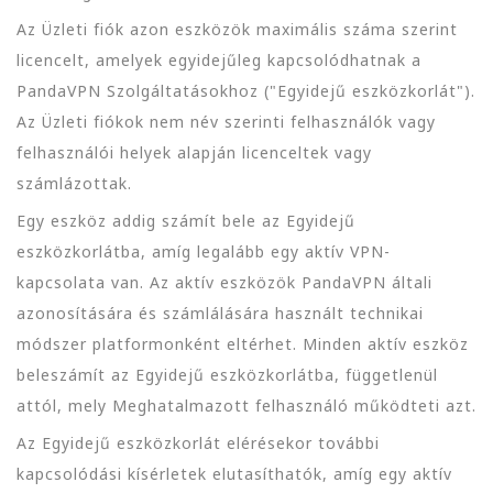
Az Üzleti fiók azon eszközök maximális száma szerint
licencelt, amelyek egyidejűleg kapcsolódhatnak a
PandaVPN Szolgáltatásokhoz ("Egyidejű eszközkorlát").
Az Üzleti fiókok nem név szerinti felhasználók vagy
felhasználói helyek alapján licenceltek vagy
számlázottak.
Egy eszköz addig számít bele az Egyidejű
eszközkorlátba, amíg legalább egy aktív VPN-
kapcsolata van. Az aktív eszközök PandaVPN általi
azonosítására és számlálására használt technikai
módszer platformonként eltérhet. Minden aktív eszköz
beleszámít az Egyidejű eszközkorlátba, függetlenül
attól, mely Meghatalmazott felhasználó működteti azt.
Az Egyidejű eszközkorlát elérésekor további
kapcsolódási kísérletek elutasíthatók, amíg egy aktív