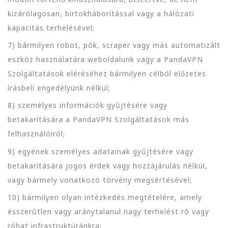
kizárólagosan, birtokháborítással vagy a hálózati
kapacitás terhelésével;
7) bármilyen robot, pók, scraper vagy más automatizált
eszköz használatára weboldalunk vagy a PandaVPN
Szolgáltatások eléréséhez bármilyen célból előzetes
írásbeli engedélyünk nélkül;
8) személyes információk gyűjtésére vagy
betakarítására a PandaVPN Szolgáltatások más
felhasználóiról;
9) egyének személyes adatainak gyűjtésére vagy
betakarítására jogos érdek vagy hozzájárulás nélkül,
vagy bármely vonatkozó törvény megsértésével;
10) bármilyen olyan intézkedés megtételére, amely
ésszerűtlen vagy aránytalanul nagy terhelést ró vagy
róhat infrastruktúránkra;