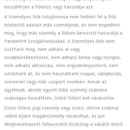
hozzáférjen a fiókhoz vagy használja azt.
A Személyes fiók tulajdonosa nem fedheti fel a fiók
hitelesítő adatait más személynek, és nem engedheti
meg, hogy más személy a fiókon keresztül használja a
PandaVPN Szolgáltatásokat. A Személyes fiók nem
osztható meg, nem adható el vagy
továbbértékesítésre, nem adható bérbe vagy lízingbe,
nem adható allicencbe, nem engedményezhető, nem
ruházható át, és nem használható csapat, vállalkozás,
szervezet vagy más csoport nevében. Annak az
ügyfélnek, akinek egynél több személy számára
szükséges hozzáférés, Üzleti fiókot kell vásárolnia.
Üzleti fiókot jogi személy vagy üzleti, illetve szakmai
célból eljáró magánszemély vásárolhat, és azt
Meghatalmazott felhasználói kizárólag a vásárló belső