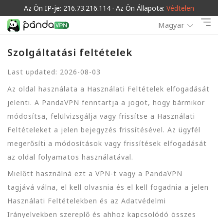
Az Ön IP-je: 216.73.216.114 · Az Ön Állapota:
Védtelen
Magyar
Szolgáltatási feltételek
Last updated: 2026-08-03
Az oldal használata a Használati Feltételek elfogadását
jelenti. A PandaVPN fenntartja a jogot, hogy bármikor
módosítsa, felülvizsgálja vagy frissítse a Használati
Feltételeket a jelen bejegyzés frissítésével. Az ügyfél
megerősíti a módosítások vagy frissítések elfogadását
az oldal folyamatos használatával.
Mielőtt használná ezt a VPN-t vagy a PandaVPN
tagjává válna, el kell olvasnia és el kell fogadnia a jelen
Használati Feltételekben és az Adatvédelmi
Irányelvekben szereplő és ahhoz kapcsolódó összes