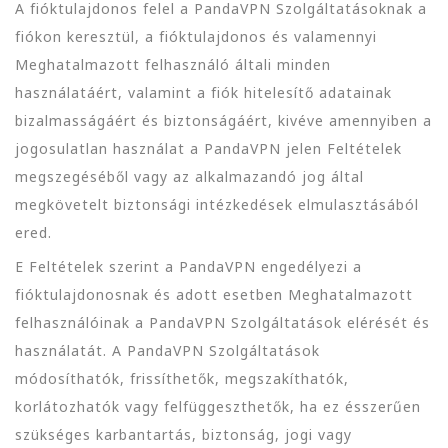
A fióktulajdonos felel a PandaVPN Szolgáltatásoknak a
fiókon keresztül, a fióktulajdonos és valamennyi
Meghatalmazott felhasználó általi minden
használatáért, valamint a fiók hitelesítő adatainak
bizalmasságáért és biztonságáért, kivéve amennyiben a
jogosulatlan használat a PandaVPN jelen Feltételek
megszegéséből vagy az alkalmazandó jog által
megkövetelt biztonsági intézkedések elmulasztásából
ered.
E Feltételek szerint a PandaVPN engedélyezi a
fióktulajdonosnak és adott esetben Meghatalmazott
felhasználóinak a PandaVPN Szolgáltatások elérését és
használatát. A PandaVPN Szolgáltatások
módosíthatók, frissíthetők, megszakíthatók,
korlátozhatók vagy felfüggeszthetők, ha ez ésszerűen
szükséges karbantartás, biztonság, jogi vagy