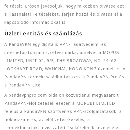
feltételt. Erősen javasoljuk, hogy miközben olvassa ezt
a Használati Feltételeket, férjen hozzá és olvassa el a
kapcsolódó információkat is.
Üzleti entitás és számlázás
A PandaVPN egy digitális VPN-, adatvédelmi és
internetbiztonsági szoftvermárka, amelyet a MOPUBI
LIMITED, UNIT 02, 9/F, THE BROADWAY, NO. 54–62
LOCKHART ROAD, WANCHAI, HONG KONG üzemeltet. A
PandaVPN termékcsaládba tartozik a PandaVPN Pro és
a PandaVPN Lite.
A pandavpnpro.com oldalon közvetlenül megvásárolt
PandaVPN-előfizetések esetén a MOPUBI LIMITED
felelős a PandaVPN szoftver és VPN-szolgáltatások, a
fiókhozzáférés, az előfizetés-kezelés, a
termékfunkciók, a visszatérítési kérelmek kezelése és