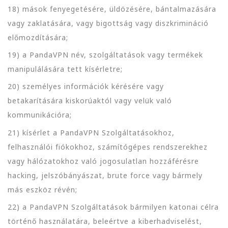
18) mások fenyegetésére, üldözésére, bántalmazására
vagy zaklatására, vagy bigottság vagy diszkrimináció
előmozdítására;
19) a PandaVPN név, szolgáltatások vagy termékek
manipulálására tett kísérletre;
20) személyes információk kérésére vagy
betakarítására kiskorúaktól vagy velük való
kommunikációra;
21) kísérlet a PandaVPN Szolgáltatásokhoz,
felhasználói fiókokhoz, számítógépes rendszerekhez
vagy hálózatokhoz való jogosulatlan hozzáférésre
hacking, jelszóbányászat, brute force vagy bármely
más eszköz révén;
22) a PandaVPN Szolgáltatások bármilyen katonai célra
történő használatára, beleértve a kiberhadviselést,