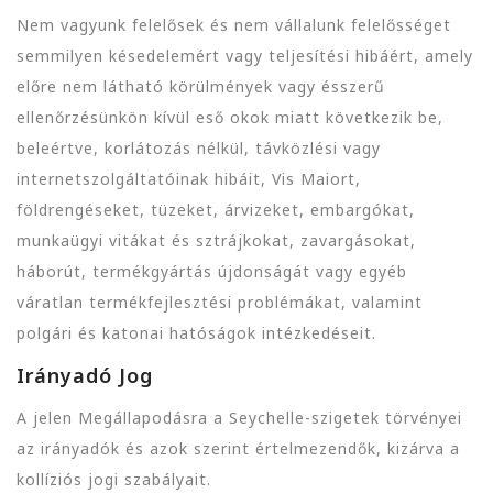
Nem vagyunk felelősek és nem vállalunk felelősséget
semmilyen késedelemért vagy teljesítési hibáért, amely
előre nem látható körülmények vagy ésszerű
ellenőrzésünkön kívül eső okok miatt következik be,
beleértve, korlátozás nélkül, távközlési vagy
internetszolgáltatóinak hibáit, Vis Maiort,
földrengéseket, tüzeket, árvizeket, embargókat,
munkaügyi vitákat és sztrájkokat, zavargásokat,
háborút, termékgyártás újdonságát vagy egyéb
váratlan termékfejlesztési problémákat, valamint
polgári és katonai hatóságok intézkedéseit.
Irányadó Jog
A jelen Megállapodásra a Seychelle-szigetek törvényei
az irányadók és azok szerint értelmezendők, kizárva a
kollíziós jogi szabályait.