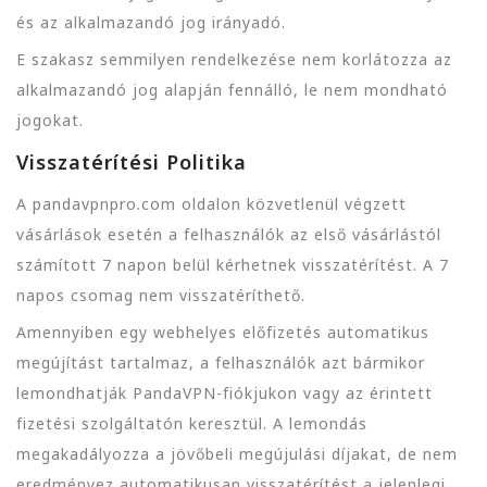
és az alkalmazandó jog irányadó.
E szakasz semmilyen rendelkezése nem korlátozza az
alkalmazandó jog alapján fennálló, le nem mondható
jogokat.
Visszatérítési Politika
A pandavpnpro.com oldalon közvetlenül végzett
vásárlások esetén a felhasználók az első vásárlástól
számított 7 napon belül kérhetnek visszatérítést. A 7
napos csomag nem visszatéríthető.
Amennyiben egy webhelyes előfizetés automatikus
megújítást tartalmaz, a felhasználók azt bármikor
lemondhatják PandaVPN-fiókjukon vagy az érintett
fizetési szolgáltatón keresztül. A lemondás
megakadályozza a jövőbeli megújulási díjakat, de nem
eredményez automatikusan visszatérítést a jelenlegi