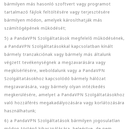
bármilyen más hasonló szoftvert vagy programot
tartalmazó fájlok feltöltésére vagy terjesztésére
bármilyen módon, amelyek károsíthatják más
számítógépének működését;
5) a PandaVPN Szolgáltatások megfelelő működésének,
a PandaVPN Szolgáltatásokkal kapcsolatban kínált
bármely tranzakciónak vagy bármely más általunk
végzett tevékenységnek a megzavarására vagy
megkísérlésére, weboldalunk vagy a PandaVPN
Szolgáltatásokhoz kapcsolódó bármely hálózat
megzavarására, vagy bármely olyan intézkedés
megkerülésére, amelyet a PandaVPN Szolgáltatásokhoz
való hozzáférés megakadályozására vagy korlátozására
használhatunk;
6) a PandaVPN Szolgáltatások bármilyen jogosulatlan
módon történő kihasználására, beleértve, de nem