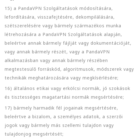
15) a PandaVPN Szolgáltatások módosítására,
lefordítására, visszafejtésére, dekompilálására,
szétszerelésére vagy bármely származékos munka
létrehozására a PandaVPN Szolgáltatások alapján,
beleértve annak bármely fájlját vagy dokumentációját,
vagy annak bármely részét, vagy a PandaVPN
alkalmazásban vagy annak bármely részében
megtestesülő forráskód, algoritmusok, módszerek vagy
technikák meghatározására vagy megkísérlésére;
16) általános etikai vagy erkölcsi normák, jó szokások
és tisztességes magatartási normák megsértésére;
17) bármely harmadik fél jogainak megsértésére,
beleértve a bizalom, a személyes adatok, a szerzői
jogok vagy bármely más szellemi tulajdon vagy
tulajdonjog megsértését;