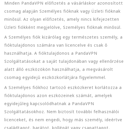
Minden PandaVPN előfizetés a vásárláskor azonosított
csomag alapján Személyes fióknak vagy Üzleti fióknak
minősül. Az olyan előfizetés, amely nincs kifejezetten
Üzleti fiókként megjelölve, Személyes fióknak minősül.
A Személyes fiók kizárólag egy természetes személy, a
fióktulajdonos számára van licencelve és csak ő
használhatja. A fióktulajdonos a PandaVPN
Szolgáltatásokat a saját tulajdonában vagy ellenőrzése
alatt álló eszközökön használhatja, a megvásárolt
csomag egyidejű eszközkorlátjára figyelemmel.
A Személyes fiókhoz tartozó eszközkeret korlátozza a
fióktulajdonos azon eszközeinek számát, amelyek
egyidejűleg kapcsolódhatnak a PandaVPN
Szolgáltatásokhoz. Nem biztosít további felhasználói
licenceket, és nem engedi, hogy más személy, ideértve
családtagot, barátot, kollégát vagy csapattagot,