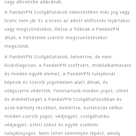
vagy allicencbe adásának.
A PandaVPN Szolgáltatások tekintetében más jog vagy
licenc nem jár. Ez a licenc az adott előfizetés lejártakor
vagy megszűnésekor, illetve a fióknak a PandaVPN
általi, e Feltételek szerinti megszüntetésekor
megszűnik.
A PandaVPN Szolgáltatások, beleértve, de nem
kizárólagosan, a PandaVPN szoftvert, mobilalkalmazást
és minden egyéb elemet, a PandaVPN tulajdonát
képezik és szerzői jogvédelem alatt állnak, és
világszerte védettek. Fenntartunk minden jogot, címet
és érdekeltséget a PandaVPN Szolgáltatásokban és
azok bármely részében, beleértve, korlátozás nélkül,
minden szerzői jogot, védjegyet, szolgáltatási
védjegyet, üzleti titkot és egyéb szellemi
tulajdonjogot. Nem tehet semmilyen lépést, amely