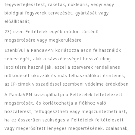
fegyverfejlesztést, rakéták, nukleáris, vegyi vagy
biológiai fegyverek tervezését, gyártását vagy
előállítását;
23) ezen Feltételek egyéb módon történő
megsértésére vagy megkerülésére.
Ezenkívül a PandaVPN korlátozza azon felhasználók
sebességét, akik a sávszélességet hosszú ideig
letöltésre használják, ezzel a szerverek rendellenes
működését okozzák és más felhasználókat érintenek,
az IP-címek visszaéléssel szembeni védelme érdekében.
A PandaVPN kivizsgálhatja a Feltételek feltételezett
megsértését, és korlátozhatja a fiókhoz való
hozzáférést, felfüggesztheti vagy megszüntetheti azt,
ha ez ésszerűen szükséges a Feltételek feltételezett
vagy megerősített lényeges megsértésének, csalásnak,