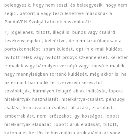
beleegyezik, hogy nem teszi, és beleegyezik, hogy nem
segíti, bátorítja vagy teszi lehetővé másoknak a
PandaVPN Szolgáltatások használatát:
1) jogellenes, tiltott, illegális, bűnös vagy csalárd
tevékenységekre, beleértve, de nem kizárólagosan a
portszkennelést, spam küldést, opt-in e-mail küldést,
nyitott relék vagy nyitott proxyk szkennelését, kéretlen
e-mailek vagy bármilyen verziójú vagy típusú e-mailek
nagy mennyiségben történő küldését, még akkor is, ha
az e-mailt harmadik fél szerverein keresztül
továbbítják, bármilyen felugró ablak indítását, lopott
hitelkártyák használatát, hitelkártya-csalást, pénzügyi
csalást, kriptovaluta csalást, álcázást, zsarolást,
emberrablást, nemi erőszakot, gyilkosságot, lopott
hitelkártyák eladását, lopott áruk eladását, tiltott,
katonai és kettős felhasználású áruk ajánlását vagy