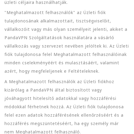
üzleti céljaira használhatják.
"Meghatalmazott felhasználók" az Üzleti fiók
tulajdonosának alkalmazottait, tisztségviselőit,
vállalkozóit vagy más olyan személyeit jelenti, akiket a
PandaVPN Szolgáltatások használatára a vásárló
vállalkozás vagy szervezet nevében jelöltek ki. Az Üzleti
fiók tulajdonosa felel Meghatalmazott felhasználóinak
minden cselekményéért és mulasztásáért, valamint
azért, hogy megfeleljenek e Feltételeknek.
A Meghatalmazott felhasználók az Üzleti fiókhoz
kizárólag a PandaVPN által biztosított vagy
jóváhagyott hitelesítő adatokkal vagy hozzáférési
módokkal férhetnek hozzá. Az Üzleti fiók tulajdonosa
felel ezen adatok hozzáférésének ellenőrzéséért és a
hozzáférés megszüntetéséért, ha egy személy már
nem Meghatalmazott felhasználó.