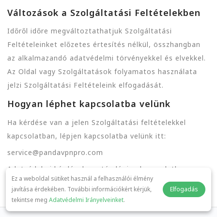
Változások a Szolgáltatási Feltételekben
Időről időre megváltoztathatjuk Szolgáltatási
Feltételeinket előzetes értesítés nélkül, összhangban
az alkalmazandó adatvédelmi törvényekkel és elvekkel.
Az Oldal vagy Szolgáltatások folyamatos használata
jelzi Szolgáltatási Feltételeink elfogadását.
Hogyan léphet kapcsolatba velünk
Ha kérdése van a jelen Szolgáltatási feltételekkel
kapcsolatban, lépjen kapcsolatba velünk itt:
service@pandavpnpro.com
Adatvédelmi kérdések esetén lépjen kapcsolatba:
Ez a weboldal sütiket használ a felhasználói élmény
privacy@pandavpnpro.com
javítása érdekében. További információkért kérjük,
Elfogadás
tekintse meg
Adatvédelmi Irányelveinket
.