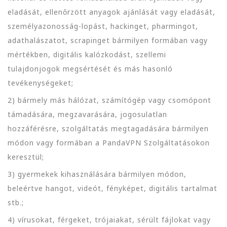
eladását, ellenőrzött anyagok ajánlását vagy eladását,
személyazonosság-lopást, hackinget, pharmingot,
adathalászatot, scrapinget bármilyen formában vagy
mértékben, digitális kalózkodást, szellemi
tulajdonjogok megsértését és más hasonló
tevékenységeket;
2) bármely más hálózat, számítógép vagy csomópont
támadására, megzavarására, jogosulatlan
hozzáférésre, szolgáltatás megtagadására bármilyen
módon vagy formában a PandaVPN Szolgáltatásokon
keresztül;
3) gyermekek kihasználására bármilyen módon,
beleértve hangot, videót, fényképet, digitális tartalmat
stb.;
4) vírusokat, férgeket, trójaiakat, sérült fájlokat vagy