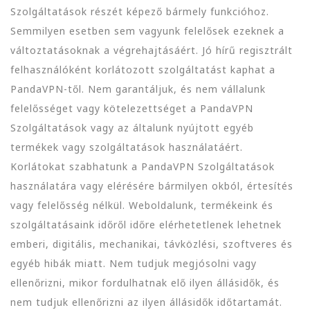
Szolgáltatások részét képező bármely funkcióhoz.
Semmilyen esetben sem vagyunk felelősek ezeknek a
változtatásoknak a végrehajtásáért. Jó hírű regisztrált
felhasználóként korlátozott szolgáltatást kaphat a
PandaVPN-től. Nem garantáljuk, és nem vállalunk
felelősséget vagy kötelezettséget a PandaVPN
Szolgáltatások vagy az általunk nyújtott egyéb
termékek vagy szolgáltatások használatáért.
Korlátokat szabhatunk a PandaVPN Szolgáltatások
használatára vagy elérésére bármilyen okból, értesítés
vagy felelősség nélkül. Weboldalunk, termékeink és
szolgáltatásaink időről időre elérhetetlenek lehetnek
emberi, digitális, mechanikai, távközlési, szoftveres és
egyéb hibák miatt. Nem tudjuk megjósolni vagy
ellenőrizni, mikor fordulhatnak elő ilyen állásidők, és
nem tudjuk ellenőrizni az ilyen állásidők időtartamát.