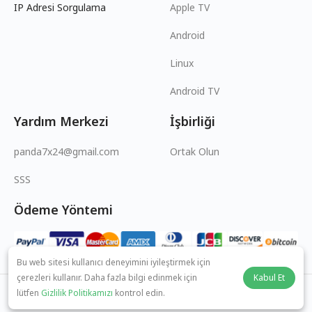
IP Adresi Sorgulama
Apple TV
Android
Linux
Android TV
Yardım Merkezi
İşbirliği
panda7x24@gmail.com
Ortak Olun
SSS
Ödeme Yöntemi
Bu web sitesi kullanıcı deneyimini iyileştirmek için
çerezleri kullanır. Daha fazla bilgi edinmek için
Kabul Et
lütfen
Gizlilik Politikamızı
kontrol edin.
© 2026 MOPUBI LIMITED. All rights reserved.