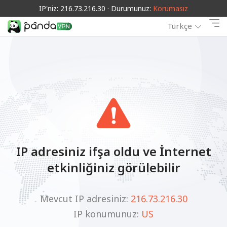
IP'niz: 216.73.216.30 · Durumunuz:
Korumasız
Türkçe
IP adresiniz ifşa oldu ve İnternet
etkinliğiniz görülebilir
Mevcut IP adresiniz:
216.73.216.30
IP konumunuz:
US