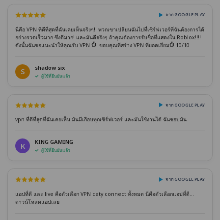
จาก GOOGLE PLAY
นี่คือ VPN ที่ดีที่สุดที่ฉันเคยเห็นจริงๆ!! พวกเขาเปลี่ยนฉันไปที่เซิร์ฟเวอร์ที่ฉันต้องการได้
อย่างรวดเร็วมาก ซึ่งดีมาก! และมันดีจริงๆ ถ้าคุณต้องการรับชื่อที่แสดงใน Roblox!!!!
ดังนั้นฉันขอแนะนำให้คุณรับ VPN นี้!! ขอบคุณที่สร้าง VPN ที่ยอดเยี่ยมนี้! 10/10
shadow six
S
ผู้ใช้ที่ยืนยันแล้ว
จาก GOOGLE PLAY
vpn ที่ดีที่สุดที่ฉันเคยเห็น มันมีเกือบทุกเซิร์ฟเวอร์ และมันใช้งานได้ ฉันชอบมัน
KING GAMING
K
ผู้ใช้ที่ยืนยันแล้ว
จาก GOOGLE PLAY
แอปที่ดี และ live คือตัวเลือก VPN cety connect ทั้งหมด นี่คือตัวเลือกแอปที่ดี...
ดาวน์โหลดแอปเลย