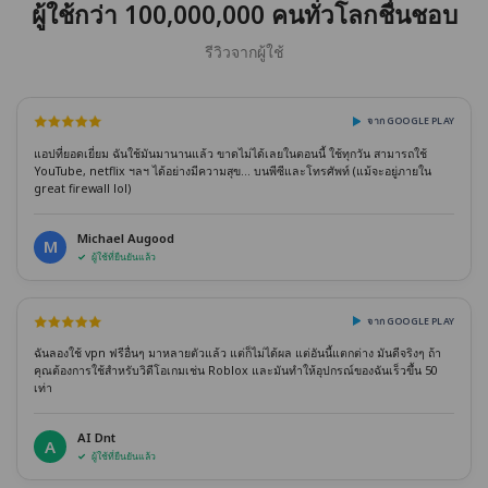
ผู้ใช้กว่า 100,000,000 คนทั่วโลกชื่นชอบ
รีวิวจากผู้ใช้
จาก GOOGLE PLAY
แอปที่ยอดเยี่ยม ฉันใช้มันมานานแล้ว ขาดไม่ได้เลยในตอนนี้ ใช้ทุกวัน สามารถใช้
YouTube, netflix ฯลฯ ได้อย่างมีความสุข... บนพีซีและโทรศัพท์ (แม้จะอยู่ภายใน
great firewall lol)
Michael Augood
M
ผู้ใช้ที่ยืนยันแล้ว
จาก GOOGLE PLAY
ฉันลองใช้ vpn ฟรีอื่นๆ มาหลายตัวแล้ว แต่ก็ไม่ได้ผล แต่อันนี้แตกต่าง มันดีจริงๆ ถ้า
คุณต้องการใช้สำหรับวิดีโอเกมเช่น Roblox และมันทำให้อุปกรณ์ของฉันเร็วขึ้น 50
เท่า
AI Dnt
A
ผู้ใช้ที่ยืนยันแล้ว