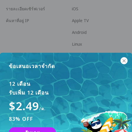
รายละเอียดเซิร์ฟเวอร์
iOS
ค้นหาที่อยู่ IP
Apple TV
Android
Linux
Android TV
ข้อเสนอเวลาจำกัด
ศูนย์ช่วยเหลือ
ความร่วมมือ
panda7x24@gmail.com
เป็นพันธมิตร
12 เดือน
รับเพิ่ม 12 เดือน
FAQ
$2.49
วิธีการชำระเงิน
/ด.
83% OFF
เว็บไซต์นี้ใช้คุกกี้เพื่อปรับปรุงประสบการณ์ผู้ใช้ หากต้องการ