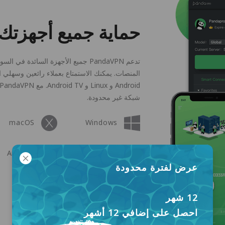
حماية جميع أجهزتك
تدعم PandaVPN جميع الأجهزة السائدة
شبكة غير محدودة.
macOS
Windows
Android
Apple TV
عرض لفترة محدودة
Linux
12 شهر
احصل على إضافي 12 أشهر