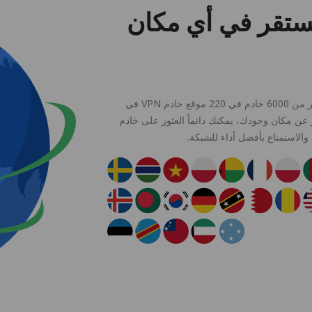
ستقر في أي مكان
الإنترنت بطيء ولا يطاق؟ لا تقلق. تدعم PandaVPN حالياً أكثر من 6000 خادم في 220 موقع خادم VPN في
نظر عن مكان وجودك، يمكنك دائماً العثور على خادم
لاستمتاع بأفضل أداء للشبكة.