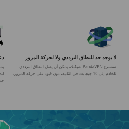
لا يوجد حد للنطاق الترددي ولا لحركة المرور
دع
ستسرع PandaVPN شبكتك. يمكن أن يصل النطاق الترددي
يمك
للخادم إلى 10 جيجابت في الثانية، دون قيود على حركة المرور.
للح
جمي