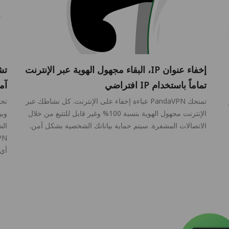
إخفاء عنوان IP، البقاء مجهول الهوية عبر الإنترنت
تش
تماماً باستخدام IP افتراضي
آمن
HU و
تمنحك PandaVPN عباءة إخفاء على الإنترنت. كل نشاطك عبر
الإنترنت مجهول الهوية بنسبة 100% وغير قابل للتتبع من خلال
وبي
الاتصالات المشفرة. سيتم حماية بياناتك الشخصية بشكل آمن.
الش
أي 