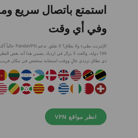
استمتع باتصال سريع وم
وفي أي وقت
100 دولة، والعدد لا يزال في ازدياد. يضمن هذا أنه بغض ال
ذي نطاق ترددي عالٍ ووقت استجابة منخفض في مكان قريب وا
انظر مواقع VPN