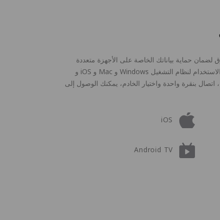
 في السوق لضمان حماية بياناتك الخاصة على الأجهزة متعددة
المنصات. يمكنك الاستمتاع بعملاء رائعين وسهلي الاستخدام لنظام التشغيل Windows و Mac و iOS و
Android و Linux و Android TV. مع PandaVPN، اتصال بنقرة واحدة واختيار الخادم، يمكنك الوصول إلى
iOS
Android TV