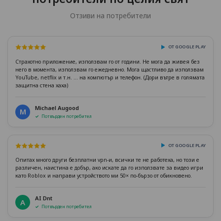
Отзиви на потребители
ОТ GOOGLE PLAY
Страхотно приложение, използвам го от години. Не мога да живея без
него в момента, използвам го ежедневно. Мога щастливо да използвам
YouTube, netflix и т.н. ... на компютър и телефон. (Дори вътре в голямата
защитна стена хаха)
Michael Augood
M
Потвърден потребител
ОТ GOOGLE PLAY
Опитах много други безплатни vpn-и, всички те не работеха, но този е
различен, наистина е добър, ако искате да го използвате за видео игри
като Roblox и направи устройството ми 50× по-бързо от обикновено.
AI Dnt
A
Потвърден потребител