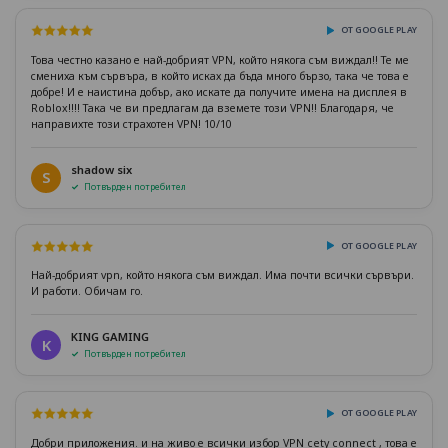
ОТ GOOGLE PLAY
Това честно казано е най-добрият VPN, който някога съм виждал!! Те ме
смениха към сървъра, в който исках да бъда много бързо, така че това е
добре! И е наистина добър, ако искате да получите имена на дисплея в
Roblox!!!! Така че ви предлагам да вземете този VPN!! Благодаря, че
направихте този страхотен VPN! 10/10
shadow six
S
Потвърден потребител
ОТ GOOGLE PLAY
Най-добрият vpn, който някога съм виждал. Има почти всички сървъри.
И работи. Обичам го.
KING GAMING
K
Потвърден потребител
ОТ GOOGLE PLAY
Добри приложения. и на живо е всички избор VPN cety connect , това е