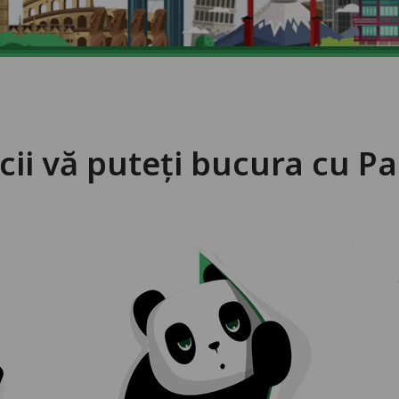
icii vă puteți bucura cu 