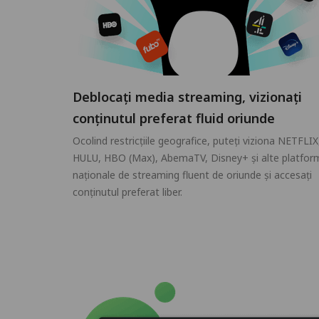
Deblocați media streaming, vizionați
conținutul preferat fluid oriunde
Ocolind restricțiile geografice, puteți viziona NETFLIX
HULU, HBO (Max), AbemaTV, Disney+ și alte platfor
naționale de streaming fluent de oriunde și accesați
conținutul preferat liber.