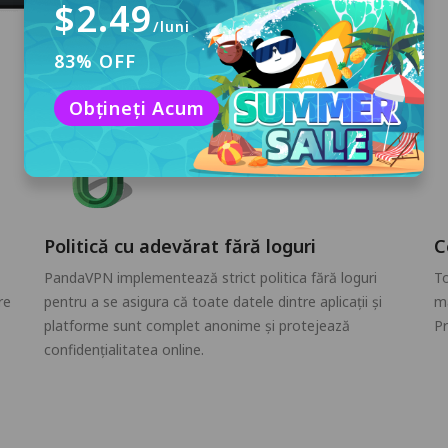
$2.49
/luni
83% OFF
Obțineți Acum
Politică cu adevărat fără loguri
C
PandaVPN implementează strict politica fără loguri
To
re
pentru a se asigura că toate datele dintre aplicații și
ma
platforme sunt complet anonime și protejează
Pr
confidențialitatea online.