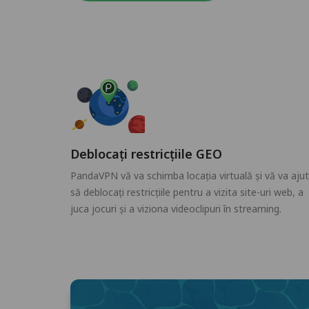
Deblocați restricțiile GEO
PandaVPN vă va schimba locația virtuală și vă va aju
să deblocați restricțiile pentru a vizita site-uri web, a
juca jocuri și a viziona videoclipuri în streaming.