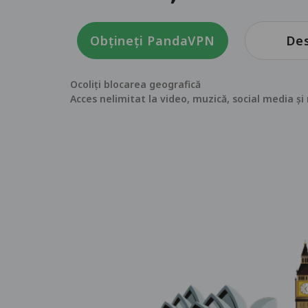
Obțineți PandaVPN
Des
Ocoliți blocarea geografică
Acces nelimitat la video, muzică, social media ș