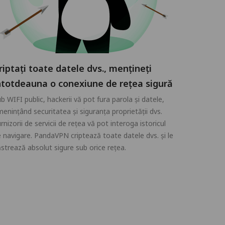
riptați toate datele dvs., mențineți
ntotdeauna o conexiune de rețea sigură
b WIFI public, hackerii vă pot fura parola și datele,
enințând securitatea și siguranța proprietății dvs.
rnizorii de servicii de rețea vă pot interoga istoricul
 navigare. PandaVPN criptează toate datele dvs. și le
strează absolut sigure sub orice rețea.