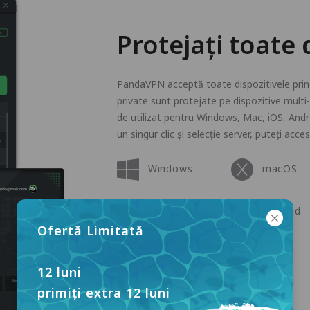
Protejați toate 
PandaVPN acceptă toate dispozitivele princ
private sunt protejate pe dispozitive multi-
de utilizat pentru Windows, Mac, iOS, And
un singur clic și selecție server, puteți acce
Windows
macOS
Apple TV
Android
Ofertă Limitată
Linux
12 luni
primiți extra 12 luni