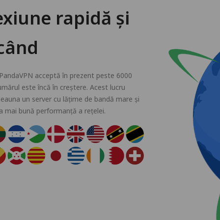
xiune rapidă și
icând
ji. PandaVPN acceptă în prezent peste 6000
numărul este încă în creștere. Acest lucru
otdeauna un server cu lățime de bandă mare și
ea mai bună performanță a rețelei.