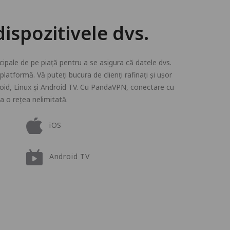
dispozitivele dvs.
ipale de pe piață pentru a se asigura că datele dvs.
platformă. Vă puteți bucura de clienți rafinați și ușor
roid, Linux și Android TV. Cu PandaVPN, conectare cu
sa o rețea nelimitată.
iOS
Android TV