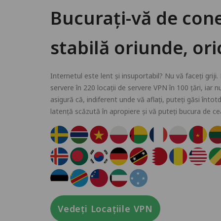
Bucurați-vă de cone
stabilă oriunde, or
Internetul este lent și insuportabil? Nu vă faceți gri
servere în 220 locații de servere VPN în 100 țări, iar 
asigură că, indiferent unde vă aflați, puteți găsi înt
latență scăzută în apropiere și vă puteți bucura de c
Vedeți Locațiile VPN