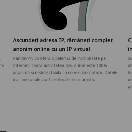
Ascundeți adresa IP, rămâneți complet
C
anonim online cu un IP virtual
î
,
PandaVPN vă oferă o pelerină de invizibilitate pe
Su
me
Internet. Toată activitatea dvs. online este 100%
am
anonimă și nedetectabilă cu conexiuni criptate. Datele
Fu
dvs. personale vor fi protejate în siguranță.
de
pă