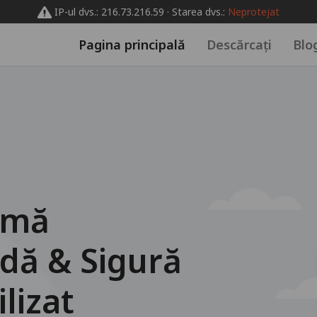
IP-ul dvs.: 216.73.216.59 · Starea dvs.:
Neprotejat
Pagina principală
Descărcați
Blo
imă
dă & Sigură
lizat