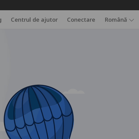
g
Centrul de ajutor
Conectare
Română