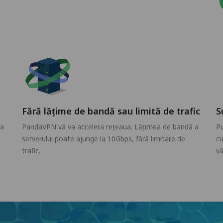
Fără lățime de bandă sau limită de trafic
S
ta
PandaVPN vă va accelera rețeaua. Lățimea de bandă a
Pu
serverului poate ajunge la 10Gbps, fără limitare de
cu
trafic.
vă