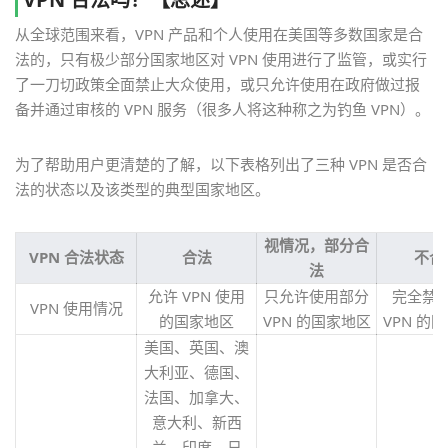
从全球范围来看，VPN 产品和个人使用在美国等多数国家是合
法的，只有极少部分国家地区对 VPN 使用进行了监管，或实行
了一刀切政策全面禁止大众使用，或只允许使用在政府做过报
备并通过审核的 VPN 服务（很多人将这种称之为钓鱼 VPN）。
为了帮助用户更清楚的了解，以下表格列出了三种 VPN 是否合
法的状态以及该类型的典型国家地区。
视情况，部分合
VPN 合法状态
合法
不合
法
允许 VPN 使用
只允许使用部分
完全禁
VPN 使用情况
的国家地区
VPN 的国家地区
VPN 的
美国、英国、澳
大利亚、德国、
法国、加拿大、
意大利、新西
兰、印度、日