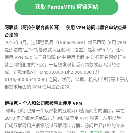
获取 PandaVPN 解锁网站
阿联酋（阿拉伯联合酋长国）– 使用 VPN 访问非黑名单站点是
合法的
2015年3月，迪拜警员局（Dubai Police）就已声明“使用 VPN
是违法的”且“干扰篡改默认互联网（设置）是犯罪行为”。任何
使用 VPN 或类似工具隐藏 IP 并使用虚假 IP 进行匿名网络行为
甚至网络犯罪的公民，一旦被发现都受到罚款或者入狱的惩
戒，罚款金额介于Dh500,000-Dh2,000,000 (即
$136,000-$545,000) 之间。然而，公司、机构和银行等出于内
部需求原因的 VPN 使用是合法的。
伊拉克 – 个人和公司都被禁止使用 VPN
同样，伊朗也是一个以严格的互联网审查而闻名的国家，早在
2013 年总统大选前就已开始屏蔽禁用 VPN 服务。从那以后，
伊朗互联网用户很难绕过互联网过滤器，访问世界各地的许多
顶级新闻网站、社交媒体平台、视频、
音乐流媒体
网站等。对