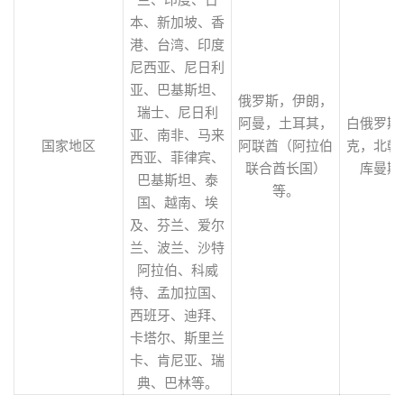
本、新加坡、香
港、台湾、印度
尼西亚、尼日利
亚、巴基斯坦、
俄罗斯，伊朗，
瑞士、尼日利
阿曼，土耳其，
白俄罗斯
亚、南非、马来
国家地区
阿联酋（阿拉伯
克，北朝
西亚、菲律宾、
联合酋长国）
库曼斯
巴基斯坦、泰
等。
国、越南、埃
及、芬兰、爱尔
兰、波兰、沙特
阿拉伯、科威
特、孟加拉国、
西班牙、迪拜、
卡塔尔、斯里兰
卡、肯尼亚、瑞
典、巴林等。