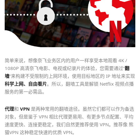
简单来说，想像奈飞业务区内的用户一样享受本地观看 4K /
1080P 高清奈飞电影、电视或纪录片的体验，您需要通过“
翻
墙
”来构建不受限制的上网环境，使用目标地区的 IP 地址来实现
科学上网、自由看片
。所以，翻墙工具是解锁 Netflix 视频点播
服务的第一必需品。
代理
和
VPN
是两种常用的翻墙途径。虽然它们都可以作为备选
对象，但是鉴于 VPN 相比代理更易用、有更多节点配置、平均
速度更快、连接更稳定，我们自然更推荐使用 VPN。推荐像 熊
猫VPN 这种稳定快速的优质 VPN。