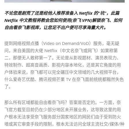
不论您是剧荒了还是经他人推荐准备入 Netflix 的“坑”，此篇
Netflix 中文教程将教会您如何使用(奈飞 VPN)解锁奈飞、如何
自由看奈飞影视库，让您足不出户便可尽享海量大片。
提到网络视频点播（Video on Demand/VoD）服务，毫无疑
问，来自美国的大佬 Netflix（中文名奈飞或网飞）如果称第
二，那便无人敢称第一了。无论是从影视题材、演员表现力、
特效制作、超高音画质、影视内容本地化，还是其它角度的用
户体验来说，奈飞都可以完全碾压中文领域的几大视频平台，
什么爱奇艺优酷、腾讯视频芒果 TV 在奈飞面前统统都黯然失色
了。
那么所有区域都能自由看奈飞吗？答案是否定的。一方面，奈
飞官方截至目前仍在少部分地区未开展业务，这导致这里的用
户根本无法享受奈飞服务部分国家地区的网民们由于受到防火
墙或其它审查手段的限制，根本无法访问全球主流社交/媒体/种