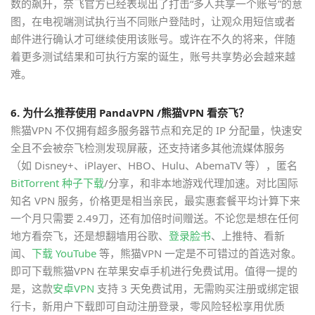
数的飙升，奈飞官方已经表现出了打击“多人共享一个账号”的意
图，在电视端测试执行当不同账户登陆时，让观众用短信或者
邮件进行确认才可继续使用该账号。或许在不久的将来，伴随
着更多测试结果和可执行方案的诞生，账号共享势必会越来越
难。
6. 为什么推荐使用 PandaVPN /熊猫VPN 看奈飞？
熊猫VPN 不仅拥有超多服务器节点和充足的 IP 分配量，快速安
全且不会被奈飞检测发现屏蔽，还支持诸多其他流媒体服务
（如 Disney+、iPlayer、HBO、Hulu、AbemaTV 等），匿名
BitTorrent 种子下载
/分享，和非本地游戏代理加速。对比国际
知名 VPN 服务，价格更是相当亲民，最实惠套餐平均计算下来
一个月只需要 2.49刀，还有加倍时间赠送。不论您是想在任何
地方看奈飞，还是想翻墙用谷歌、
登录脸书
、上推特、看新
闻、
下载 YouTube
等，熊猫VPN 一定是不可错过的首选对象。
即可下载熊猫VPN 在苹果安卓手机进行免费试用。值得一提的
是，这款
安卓VPN
支持 3 天免费试用，无需购买注册或绑定银
行卡，新用户下载即可自动注册登录，零风险轻松享用优质