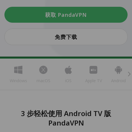
获取 PandaVPN
免费下载
Windows
macOS
iOS
Apple TV
Android
3 步轻松使用 Android TV 版
PandaVPN