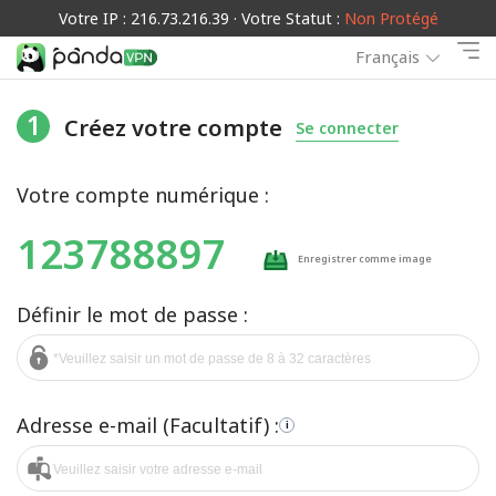
Votre IP : 216.73.216.39 · Votre Statut :
Non Protégé
Français
1
Créez votre compte
Se connecter
Votre compte numérique :
123788897
Enregistrer comme image
Définir le mot de passe :
Adresse e-mail (Facultatif) :
i