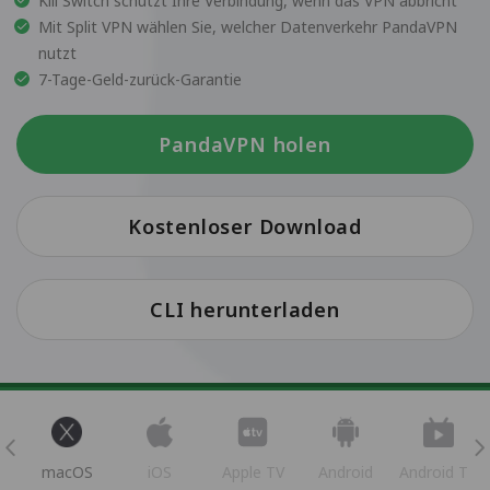
Kill Switch schützt Ihre Verbindung, wenn das VPN abbricht
Mit Split VPN wählen Sie, welcher Datenverkehr PandaVPN
nutzt
7-Tage-Geld-zurück-Garantie
PandaVPN holen
Kostenloser Download
CLI herunterladen
s
macOS
iOS
Apple TV
Android
Android TV