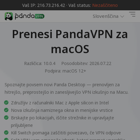
Vaš IP: 216.73.216.42 · Vaš status:
Nezaščiteno
Slovenščina
Prenesi PandaVPN za
macOS
Različica: 10.0.4
Posodobitev: 2026.07.22
Podpira:
macOS 12+
Spoznajte povsem novi Panda Desktop — prenovljen za
hitrejšo, preprostejšo in zanesljivejšo VPN izkušnjo na Macu.
Združljiv z računalniki Mac z Apple silicon in Intel
Nova izkušnja namiznega okna in menijske vrstice
Brskajte po lokacijah, iščite strežnike in upravljajte
priljubljene
Kill Switch pomaga zaščititi povezavo, če VPN odpove