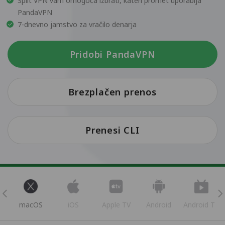
Split VPN vam omogoča izbrati, kateri promet uporablja
PandaVPN
7-dnevno jamstvo za vračilo denarja
Pridobi PandaVPN
Brezplačen prenos
Prenesi CLI
s
macOS
iOS
Apple TV
Android
Android TV