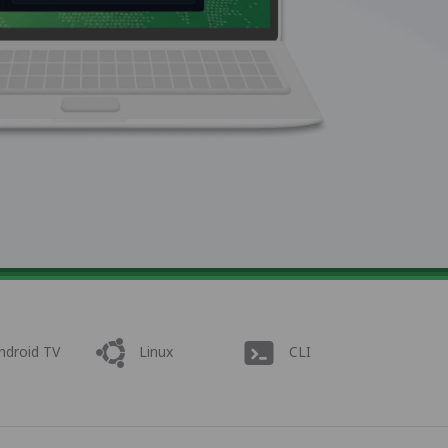
ndroid TV
Linux
CLI