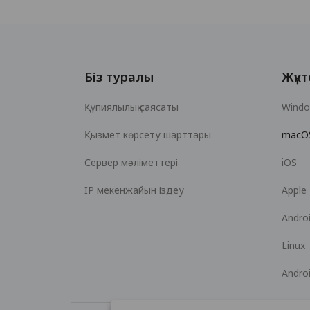
Біз туралы
Жүкт
Құпиялылық саясаты
Wind
Қызмет көрсету шарттары
macO
Сервер мәліметтері
iOS
IP мекенжайын іздеу
Apple
Andro
Linux
Andro