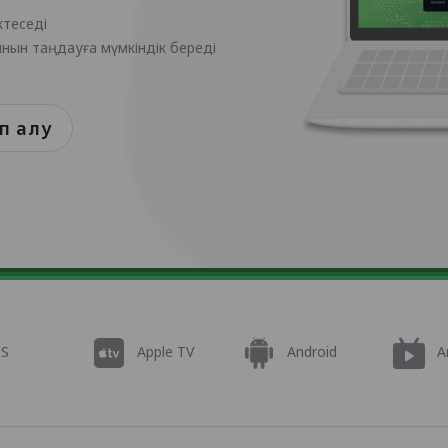
ктеседі
ынын таңдауға мүмкіндік береді
еп алу
OS
Apple TV
Android
A