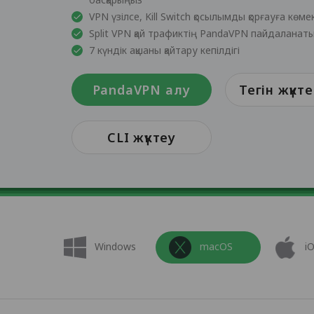
VPN үзілсе, Kill Switch қосылымды қорғауға көме
Split VPN қай трафиктің PandaVPN пайдаланат
7 күндік ақшаны қайтару кепілдігі
PandaVPN алу
Тегін жүкт
CLI жүктеу
Windows
macOS
i