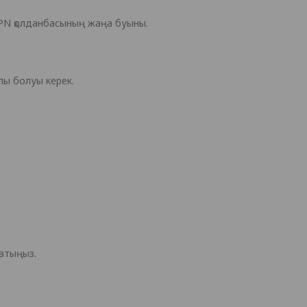
aVPN қолданбасының жаңа буыны.
улы болуы керек.
ратыңыз.