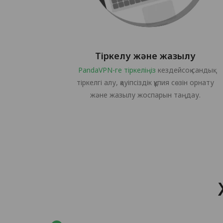
Тіркелу және жазылу
PandaVPN-ге тіркеліңіз
кездейсоқ сандық
тіркелгі алу, қауіпсіздік құпия сөзін орнату
және жазылу жоспарын таңдау.