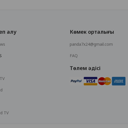
еп алу
Көмек орталығы
ows
panda7x24@gmail.com
S
FAQ
Төлем әдісі
 TV
id
id TV