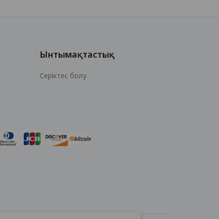
Ынтымақтастық
Серіктес болу