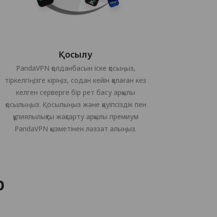
Қосылу
PandaVPN қолданбасын іске қосыңыз,
тіркелгіңізге кіріңіз, содан кейін қалаған кез
келген серверге бір рет басу арқылы
қосылыңыз. Қосылыңыз және қауіпсіздік пен
құпиялылықты жақсарту арқылы премиум
PandaVPN қызметінен ләззат алыңыз.
р