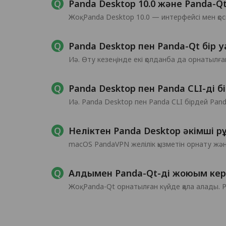
Panda Desktop 10.0 және Panda-Qt
Жоқ. Panda Desktop 10.0 — интерфейсі мен қ
Panda Desktop пен Panda-Qt бір 
Иә. Өту кезеңінде екі қолданба да орнатылған
Panda Desktop пен Panda CLI-ді 
Иә. Panda Desktop пен Panda CLI бірдей Pand
Неліктен Panda Desktop әкімші р
macOS PandaVPN желілік қызметін орнату және
Алдымен Panda-Qt-ді жоюым кер
Жоқ. Panda-Qt орнатылған күйде қала алады.