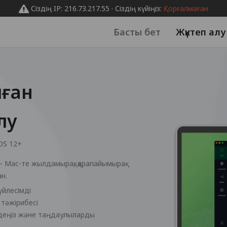
Сіздің IP: 216.73.217.55 · Сіздің күйіңіз:
Қорғалмаған
Басты бет
Жүктеп алу
лған
лу
OS 12+
 Mac-те жылдамырақ, қарапайымырақ
н.
 үйлесімді
 тәжірибесі
здеңіз және таңдаулыларды