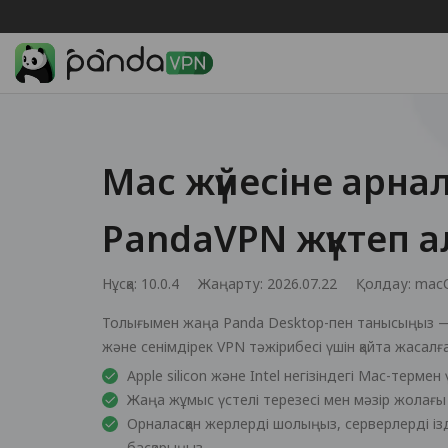
Mac жүйесіне арна
PandaVPN жүктеп а
Нұсқа: 10.0.4
Жаңарту: 2026.07.22
Қолдау:
mac
Толығымен жаңа Panda Desktop-пен танысыңыз —
және сенімдірек VPN тәжірибесі үшін қайта жасалға
Apple silicon және Intel негізіндегі Mac-термен
Жаңа жұмыс үстелі терезесі мен мәзір жолағы
Орналасқан жерлерді шолыңыз, серверлерді і
басқарыңыз