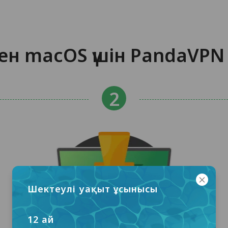
ен macOS үшін PandaVP
Шектеулі уақыт ұсынысы
12 ай