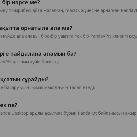
 бір нәрсе ме?
осылу тәжірибесі қайта жасалған, macOS жүйесіне арналған Pand
уақытта орнатыла ала ма?
 күйде қала алады, бірақ бір уақытта тек бір PandaVPN клиенті қос
бірге пайдалана аламын ба?
aVPN қосылым күйін бөліседі.
ұқсатын сұрайды?
 басқару үшін әкімші мақұлдауын талап етеді.
ек пе?
 Panda Desktop арқылы қосылмас бұрын Panda-Qt байланысын ажы