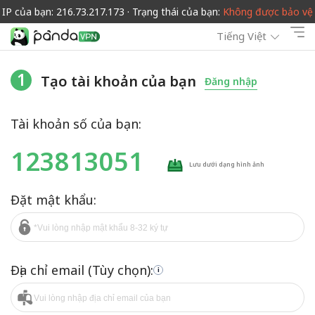
IP của bạn: 216.73.217.173 · Trạng thái của bạn:
Không được bảo vệ
Tiếng Việt
1
Tạo tài khoản của bạn
Đăng nhập
Tài khoản số của bạn:
123813051
Lưu dưới dạng hình ảnh
Đặt mật khẩu:
Địa chỉ email (Tùy chọn):
i