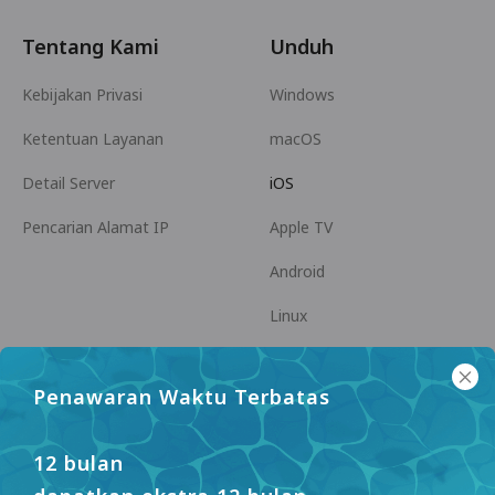
Tentang Kami
Unduh
Kebijakan Privasi
Windows
Ketentuan Layanan
macOS
Detail Server
iOS
Pencarian Alamat IP
Apple TV
Android
Linux
Android TV
Penawaran Waktu Terbatas
Pusat Bantuan
Kerja Sama
panda7x24@gmail.com
Menjadi Afiliasi
12 bulan