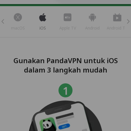
s
macOS
iOS
Apple TV
Android
Android TV
Gunakan PandaVPN untuk iOS
dalam 3 langkah mudah