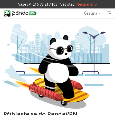
Vaše IP: 216.73.217.103 · Váš stav:
Nechráněno
Čeština
Přihlaste se do PandaVPN