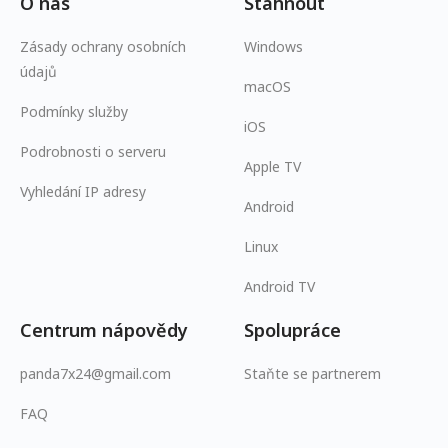
O nás
Stáhnout
Zásady ochrany osobních
Windows
údajů
macOS
Podmínky služby
iOS
Podrobnosti o serveru
Apple TV
Vyhledání IP adresy
Android
Linux
Android TV
Centrum nápovědy
Spolupráce
panda7x24@gmail.com
Staňte se partnerem
FAQ