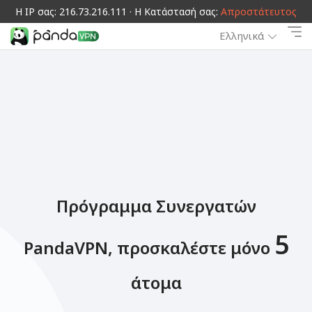
Η IP σας: 216.73.216.111 · Η Κατάστασή σας:
Απροστάτευτος
Ελληνικά
Πρόγραμμα Συνεργατών
5
PandaVPN, προσκαλέστε μόνο
άτομα