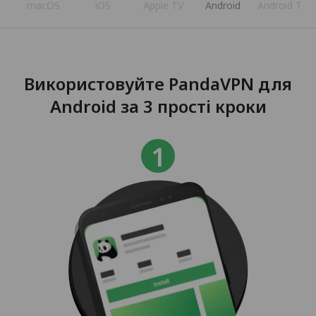
s
macOS
iOS
Apple TV
Android
Android TV
Використовуйте PandaVPN для
Android за 3 прості кроки