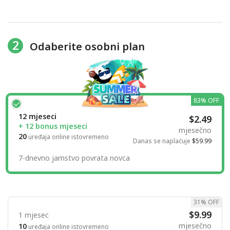
2
Odaberite osobni plan
83% OFF
12 mjeseci
$2.49
+ 12 bonus mjeseci
mjesečno
20
uređaja online istovremeno
Danas se naplaćuje
$59.99
7-dnevno jamstvo povrata novca
31% OFF
$9.99
1 mjesec
mjesečno
10
uređaja online istovremeno