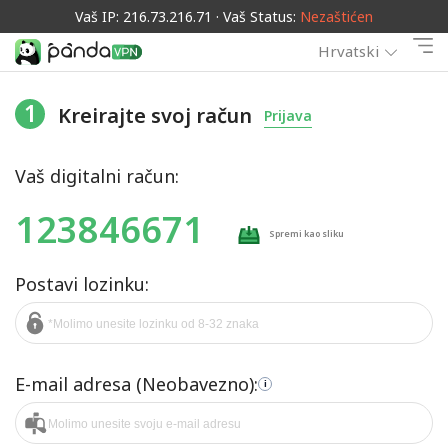
Vaš IP: 216.73.216.71 · Vaš Status:
Nezaštićen
Hrvatski
1
Kreirajte svoj račun
Prijava
Vaš digitalni račun:
123846671
Spremi kao sliku
Postavi lozinku:
E-mail adresa (Neobavezno):
i